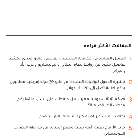
المقالات الأكثر قراءة
1
العميل السابق في مكافحة التجسس الفرنسي ماثيو غديري يكشف
تفاصيل مثيرة عن روابط نظام الملالي والبوليساريو وحزب الله
والجزائر
2
تأشيرة الدخول للولايات المتحدة: مواطنو 30 دولة إفريقية مطالبون
بدفع كفالة تصل إلى 20 ألف دولار
3
أضخم ثلاثة سدود بالمغرب: هل حافظت على نسب ملئها رغم
موجات الحر الصيفية؟
4
تفاصيل منشأة رياضية كبرى مرتقبة بالدار البيضاء
5
حرب الأرقام تعمق أزمة سبتة وتضع إسبانيا في مواجهة التضارب
المؤسساتي