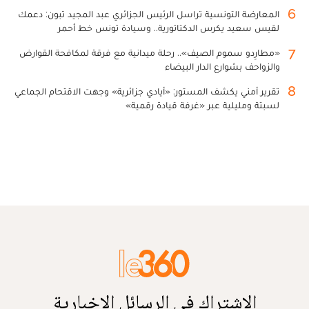
6
المعارضة التونسية تراسل الرئيس الجزائري عبد المجيد تبون: دعمك
لقيس سعيد يكرس الدكتاتورية.. وسيادة تونس خط أحمر
7
«مطارِدو سموم الصيف».. رحلة ميدانية مع فرقة لمكافحة القوارض
والزواحف بشوارع الدار البيضاء
8
تقرير أمني يكشف المستور: «أيادي جزائرية» وجهت الاقتحام الجماعي
لسبتة ومليلية عبر «غرفة قيادة رقمية»
الاشتراك في الرسائل الإخبارية