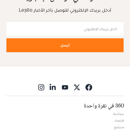
أدخل بريدك الإلكتروني للتوصل بآخر الأخبار Le360
أرسل
ns in new window
360 في نقرة واحدة
سياسة
اقتصاد
مجتمع