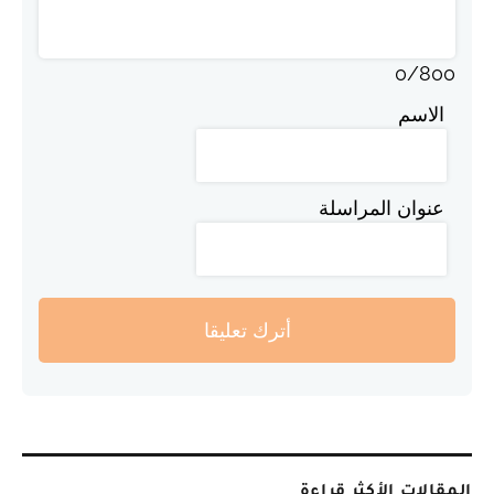
0
/
800
الاسم
عنوان المراسلة
أترك تعليقا