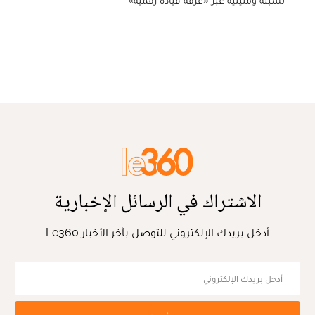
8
تقرير أمني يكشف المستور: «أيادي جزائرية» وجهت الاقتحام الجماعي
لسبتة ومليلية عبر «غرفة قيادة رقمية»
الاشتراك في الرسائل الإخبارية
أدخل بريدك الإلكتروني للتوصل بآخر الأخبار Le360