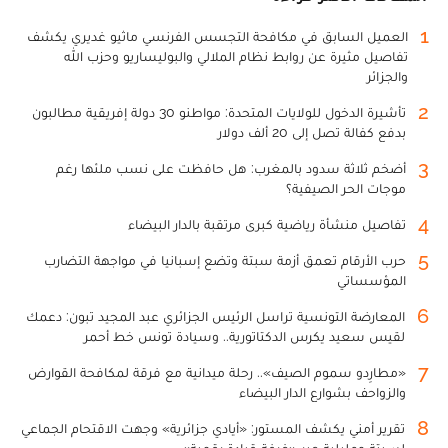
المقالات الأكثر قراءة
1
العميل السابق في مكافحة التجسس الفرنسي ماثيو غديري يكشف
تفاصيل مثيرة عن روابط نظام الملالي والبوليساريو وحزب الله
والجزائر
2
تأشيرة الدخول للولايات المتحدة: مواطنو 30 دولة إفريقية مطالبون
بدفع كفالة تصل إلى 20 ألف دولار
3
أضخم ثلاثة سدود بالمغرب: هل حافظت على نسب ملئها رغم
موجات الحر الصيفية؟
4
تفاصيل منشأة رياضية كبرى مرتقبة بالدار البيضاء
5
حرب الأرقام تعمق أزمة سبتة وتضع إسبانيا في مواجهة التضارب
المؤسساتي
6
المعارضة التونسية تراسل الرئيس الجزائري عبد المجيد تبون: دعمك
لقيس سعيد يكرس الدكتاتورية.. وسيادة تونس خط أحمر
7
«مطارِدو سموم الصيف».. رحلة ميدانية مع فرقة لمكافحة القوارض
والزواحف بشوارع الدار البيضاء