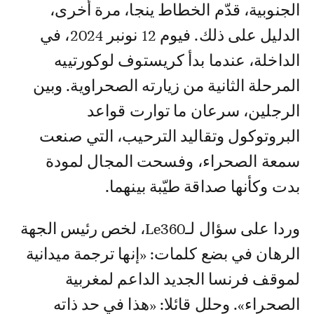
الجنوبية، قدّم الخطاط ينجا، مرة أخرى،
الدليل على ذلك. فيوم 12 نونبر 2024، في
الداخلة، عندما بدأ كريستوف لوكورتييه
المرحلة الثانية من زيارته الصحراوية. وبين
الرجلين، سرعان ما توارت قواعد
البروتوكول وتقاليد الترحيب، التي صنعت
سمعة الصحراء، وفسحت المجال لمودة
بدت وكأنها صداقة طيّبة بينهما.
وردا على سؤال لـLe360، لخص رئيس الجهة
الرهان في بضع كلمات: «إنها ترجمة ميدانية
لموقف فرنسا الجديد الداعم لمغربية
الصحراء». وحلل قائلا: «هذا في حد ذاته