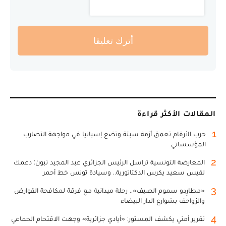
أترك تعليقا
المقالات الأكثر قراءة
1
حرب الأرقام تعمق أزمة سبتة وتضع إسبانيا في مواجهة التضارب
المؤسساتي
2
المعارضة التونسية تراسل الرئيس الجزائري عبد المجيد تبون: دعمك
لقيس سعيد يكرس الدكتاتورية.. وسيادة تونس خط أحمر
3
«مطارِدو سموم الصيف».. رحلة ميدانية مع فرقة لمكافحة القوارض
والزواحف بشوارع الدار البيضاء
4
تقرير أمني يكشف المستور: «أيادي جزائرية» وجهت الاقتحام الجماعي