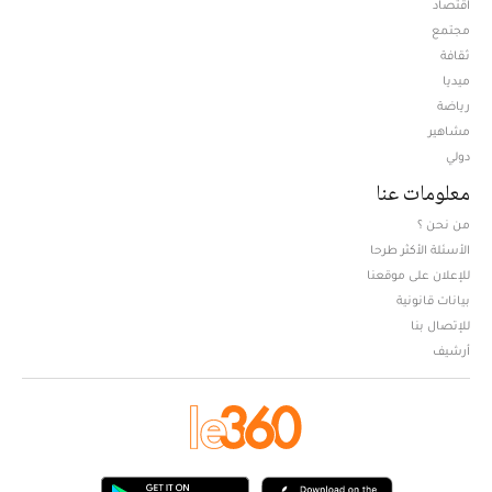
اقتصاد
مجتمع
ثقافة
ميديا
Opens in new window
رياضة
مشاهير
دولي
معلومات عنا
من نحن ؟
الأسئلة الأكثر طرحا
للإعلان على موقعنا
بيانات قانونية
للإتصال بنا
أرشيف