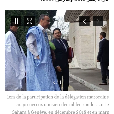
4
/
4
Lors de la participation de la délégation marocaine
au processus onusien des tables rondes sur le
Sahara à Genève, en décembre 2018 et en mars