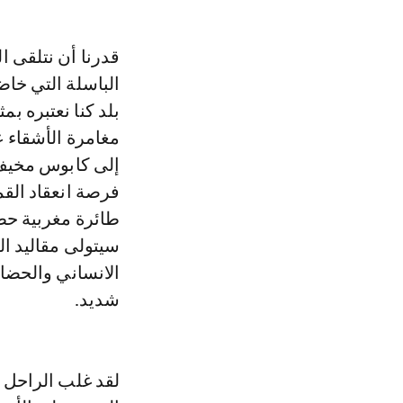
قدرنا أن نتلقى ا
الباسلة التي خاض
بلد كنا نعتبره بم
مغامرة الأشقاء ع
إلى كابوس مخيف، 
فرصة انعقاد القمة
طائرة مغربية حط
سيتولى مقاليد ا
الانساني والحضا
شديد.
لقد غلب الراحل 