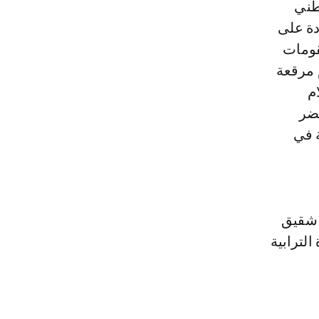
طني
دة على
قومات
 مرقعة
م
حضر
ة في
 شقيق
لترابية