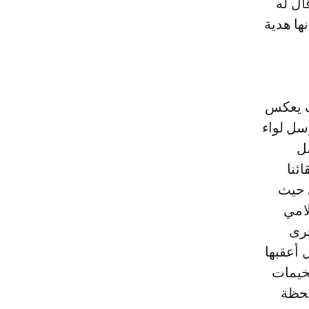
ال له
ها هدية
رف يعكس
سل لواء
مل
ئنا
، حيث
لامي
ية جرى
 أعقبها
يل وزارة الثقافة ما بين 24 و26 أكتوبر 2014 لمخيمات
لحظة