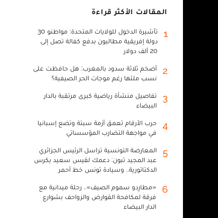
المقالات الأكثر قراءة
تأشيرة الدخول للولايات المتحدة: مواطنو 30
1
دولة إفريقية مطالبون بدفع كفالة تصل إلى
20 ألف دولار
أضخم ثلاثة سدود بالمغرب: هل حافظت على
2
نسب ملئها رغم موجات الحر الصيفية؟
تفاصيل منشأة رياضية كبرى مرتقبة بالدار
3
البيضاء
حرب الأرقام تعمق أزمة سبتة وتضع إسبانيا
4
في مواجهة التضارب المؤسساتي
المعارضة التونسية تراسل الرئيس الجزائري
5
عبد المجيد تبون: دعمك لقيس سعيد يكرس
الدكتاتورية.. وسيادة تونس خط أحمر
«مطارِدو سموم الصيف».. رحلة ميدانية مع
6
فرقة لمكافحة القوارض والزواحف بشوارع
الدار البيضاء