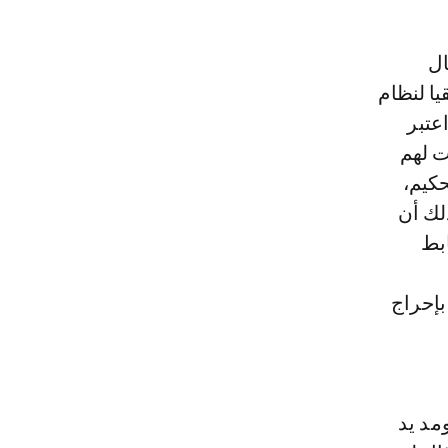
ال
يا لنظام
اعتبر
ت لهم
حكيم،
ذلك أن
بط
بإحراج
مد يد