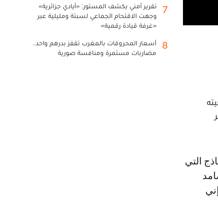
تقرير أمني يكشف المستور: «أيادي جزائرية»
7
وجهت الاقتحام الجماعي لسبتة ومليلية عبر
«غرفة قيادة رقمية»
أسعار المحروقات بالمغرب تقفز بدرهم واحد..
8
مضاربات مستمرة ومنافسة صورية
يته
امد
إني