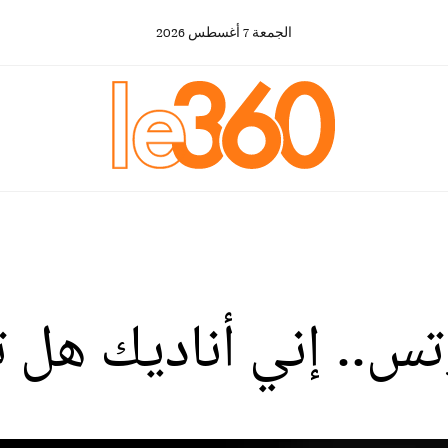
الجمعة
7
أغسطس
2026
تس.. إني أناديك هل 