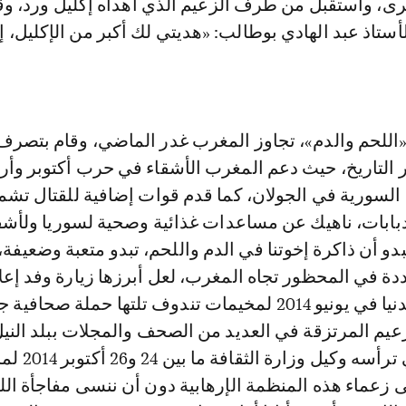
ى، واستقبل من طرف الزعيم الذي أهداه إكليل ورد، وق
ستاذ عبد الهادي بوطالب: «هديتي لك أكبر من الإكليل، إن
 «اللحم والدم»، تجاوز المغرب غدر الماضي، وقام بتص
ر التاريخ، حيث دعم المغرب الأشقاء في حرب أكتوبر وأر
 السورية في الجولان، كما قدم قوات إضافية للقتال تش
بابات، ناهيك عن مساعدات غذائية وصحية لسوريا ولأشقا
دو أن ذاكرة إخوتنا في الدم واللحم، تبدو متعبة وضعيفة
دة في المحظور تجاه المغرب، لعل أبرزها زيارة وفد إع
كبير من بلد أم الدنيا في يونيو 2014 لمخيمات تندوف تلتها حملة صحاف
عيم المرتزقة في العديد من الصحف والمجلات ببلد النيل
زيارة وفد رسمي ترأسه وك
 زعماء هذه المنظمة الإرهابية دون أن ننسى مفاجأة ال