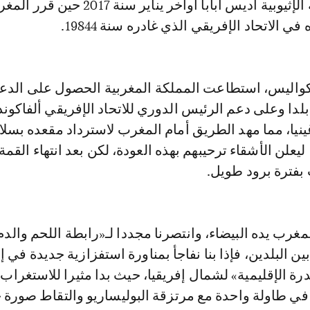
الأخيرة بالعاصمة الإثيوبية أديس أبابا أواخر يناير سنة 2017 حين 
ي الاتحاد الإفريقي الذي غادره سنة 19844.
واليس، استطاعت المملكة المغربية الحصول على الدع
للامشروط لـ39 بلدا وعلى دعم الرئيس الدوري للاتحاد الإفريقي ألفاكو
نيا، مما مهد الطريق أمام المغرب لاسترداد مقعده بسل
 ليعلن الأشقاء ترحيبهم بهذه العودة، لكن بعد انتهاء القمة،
 بفترة برود طويل.
غرب يده البيضاء، وانتصرنا مجددا لـ«رابطة اللحم والدم
ن البلدين، فإذا بنا نفاجأ بمناورة استفزازية جديدة في إ
رة الإقليمية» لشمال إفريقيا، حيث بدا مثيرا للاستغراب
في طاولة واحدة مع مرتزقة البوليساريو والتقاط صورة 