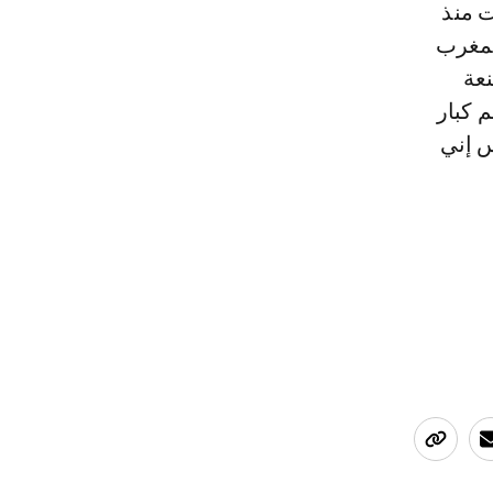
 منذ
لمغرب
نعة
 كبار
س إني