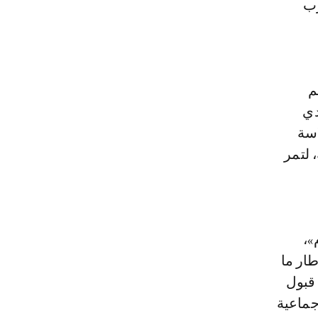
قرر المغرب
م
ندي
اسة
 لتمر
»،
طار ما
 قبول
جماعية