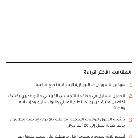
المقالات الأكثر قراءة
1
«نوكليو ناسيونال».. النيونازية الإسبانية تخلع قناعها
2
العميل السابق في مكافحة التجسس الفرنسي ماثيو غديري يكشف
تفاصيل مثيرة عن روابط نظام الملالي والبوليساريو وحزب الله
والجزائر
3
تأشيرة الدخول للولايات المتحدة: مواطنو 30 دولة إفريقية مطالبون
بدفع كفالة تصل إلى 20 ألف دولار
4
أضخم ثلاثة سدود بالمغرب: هل حافظت على نسب ملئها رغم