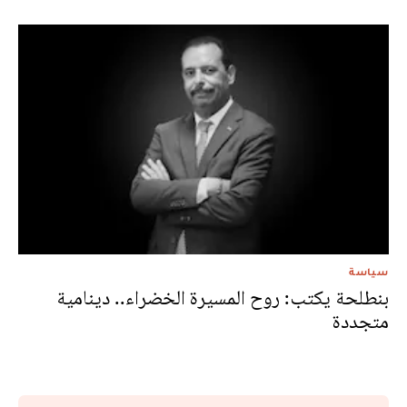
سياسة
بنطلحة يكتب: روح المسيرة الخضراء.. دينامية
متجددة