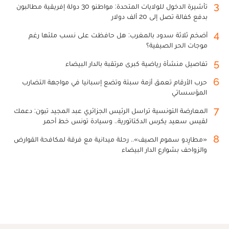
3
تأشيرة الدخول للولايات المتحدة: مواطنو 30 دولة إفريقية مطالبون
بدفع كفالة تصل إلى 20 ألف دولار
4
أضخم ثلاثة سدود بالمغرب: هل حافظت على نسب ملئها رغم
موجات الحر الصيفية؟
5
تفاصيل منشأة رياضية كبرى مرتقبة بالدار البيضاء
6
حرب الأرقام تعمق أزمة سبتة وتضع إسبانيا في مواجهة التضارب
المؤسساتي
7
المعارضة التونسية تراسل الرئيس الجزائري عبد المجيد تبون: دعمك
لقيس سعيد يكرس الدكتاتورية.. وسيادة تونس خط أحمر
8
«مطارِدو سموم الصيف».. رحلة ميدانية مع فرقة لمكافحة القوارض
والزواحف بشوارع الدار البيضاء