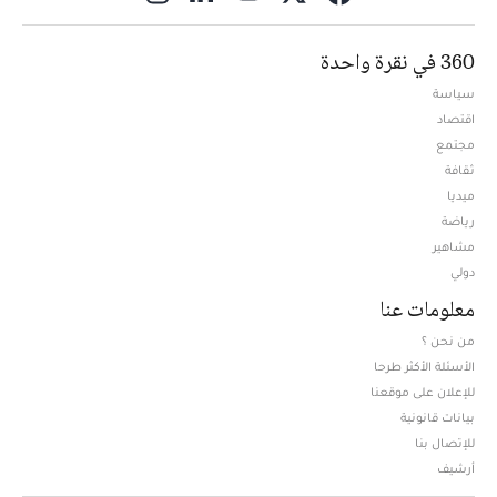
360 في نقرة واحدة
سياسة
اقتصاد
مجتمع
ثقافة
ميديا
Opens in new window
رياضة
مشاهير
دولي
معلومات عنا
من نحن ؟
الأسئلة الأكثر طرحا
للإعلان على موقعنا
بيانات قانونية
للإتصال بنا
أرشيف