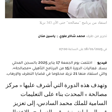
استفاد من برنامج "مصالحة" حتى الآن 343 نزيلا
تحرير من طرف
محمد شاكر علوي
و
ياسين منان
في 18/01/2025 على الساعة 07:00
فيديو
اختتمت يوم الجمعة 17 يناير 2025 بالسجن المحلي
بسلا، فعاليات الدورة الـ15 من البرنامج التأهيلي «مصالحة»،
والتي استفاد منها 21 نزيلا محكوما في قضايا التطرف والإرهاب.
وتهدف هذه الدورة التي أشرف عليها « مركز
مصالحة » المحدث بناء على التعليمات
السامية للملك محمد السادس، إلى تعزيز