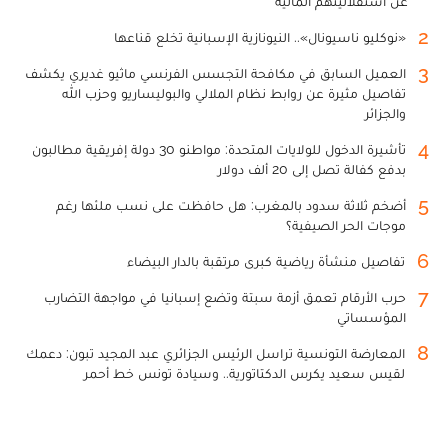
عن استقلاليتهم المالية
2
«نوكليو ناسيونال».. النيونازية الإسبانية تخلع قناعها
3
العميل السابق في مكافحة التجسس الفرنسي ماثيو غديري يكشف
تفاصيل مثيرة عن روابط نظام الملالي والبوليساريو وحزب الله
والجزائر
4
تأشيرة الدخول للولايات المتحدة: مواطنو 30 دولة إفريقية مطالبون
بدفع كفالة تصل إلى 20 ألف دولار
5
أضخم ثلاثة سدود بالمغرب: هل حافظت على نسب ملئها رغم
موجات الحر الصيفية؟
6
تفاصيل منشأة رياضية كبرى مرتقبة بالدار البيضاء
7
حرب الأرقام تعمق أزمة سبتة وتضع إسبانيا في مواجهة التضارب
المؤسساتي
8
المعارضة التونسية تراسل الرئيس الجزائري عبد المجيد تبون: دعمك
لقيس سعيد يكرس الدكتاتورية.. وسيادة تونس خط أحمر