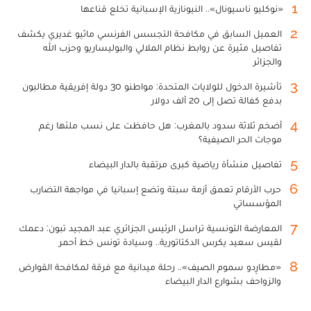
1
«نوكليو ناسيونال».. النيونازية الإسبانية تخلع قناعها
2
العميل السابق في مكافحة التجسس الفرنسي ماثيو غديري يكشف
تفاصيل مثيرة عن روابط نظام الملالي والبوليساريو وحزب الله
والجزائر
3
تأشيرة الدخول للولايات المتحدة: مواطنو 30 دولة إفريقية مطالبون
بدفع كفالة تصل إلى 20 ألف دولار
4
أضخم ثلاثة سدود بالمغرب: هل حافظت على نسب ملئها رغم
موجات الحر الصيفية؟
5
تفاصيل منشأة رياضية كبرى مرتقبة بالدار البيضاء
6
حرب الأرقام تعمق أزمة سبتة وتضع إسبانيا في مواجهة التضارب
المؤسساتي
7
المعارضة التونسية تراسل الرئيس الجزائري عبد المجيد تبون: دعمك
لقيس سعيد يكرس الدكتاتورية.. وسيادة تونس خط أحمر
8
«مطارِدو سموم الصيف».. رحلة ميدانية مع فرقة لمكافحة القوارض
والزواحف بشوارع الدار البيضاء