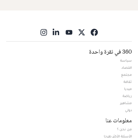
ns in new window
360 في نقرة واحدة
سياسة
اقتصاد
مجتمع
ثقافة
ميديا
Opens in new window
رياضة
مشاهير
دولي
معلومات عنا
من نحن ؟
الأسئلة الأكثر طرحا