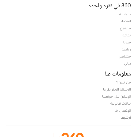
360 في نقرة واحدة
سياسة
اقتصاد
مجتمع
ثقافة
ميديا
Opens in new window
رياضة
مشاهير
دولي
معلومات عنا
من نحن ؟
الأسئلة الأكثر طرحا
للإعلان على موقعنا
بيانات قانونية
للإتصال بنا
أرشيف