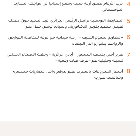
4
حرب الأرقام تعمق أزمة سبتة وتضع إسبانيا في مواجهة التضارب
المؤسساتي
5
المعارضة التونسية تراسل الرئيس الجزائري عبد المجيد تبون: دعمك
لقيس سعيد يكرس الدكتاتورية.. وسيادة تونس خط أحمر
6
«مطارِدو سموم الصيف».. رحلة ميدانية مع فرقة لمكافحة القوارض
والزواحف بشوارع الدار البيضاء
7
تقرير أمني يكشف المستور: «أيادي جزائرية» وجهت الاقتحام الجماعي
لسبتة ومليلية عبر «غرفة قيادة رقمية»
8
أسعار المحروقات بالمغرب تقفز بدرهم واحد.. مضاربات مستمرة
ومنافسة صورية