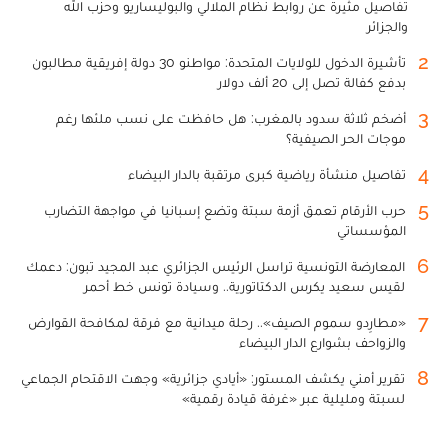
تفاصيل مثيرة عن روابط نظام الملالي والبوليساريو وحزب الله
والجزائر
2
تأشيرة الدخول للولايات المتحدة: مواطنو 30 دولة إفريقية مطالبون
بدفع كفالة تصل إلى 20 ألف دولار
3
أضخم ثلاثة سدود بالمغرب: هل حافظت على نسب ملئها رغم
موجات الحر الصيفية؟
4
تفاصيل منشأة رياضية كبرى مرتقبة بالدار البيضاء
5
حرب الأرقام تعمق أزمة سبتة وتضع إسبانيا في مواجهة التضارب
المؤسساتي
6
المعارضة التونسية تراسل الرئيس الجزائري عبد المجيد تبون: دعمك
لقيس سعيد يكرس الدكتاتورية.. وسيادة تونس خط أحمر
7
«مطارِدو سموم الصيف».. رحلة ميدانية مع فرقة لمكافحة القوارض
والزواحف بشوارع الدار البيضاء
8
تقرير أمني يكشف المستور: «أيادي جزائرية» وجهت الاقتحام الجماعي
لسبتة ومليلية عبر «غرفة قيادة رقمية»