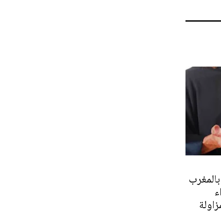
بالمغرب
ء
زاولة