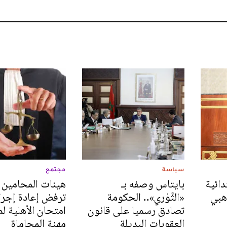
سياسة
مجتمع
دائية
بايتاس وصفه بـ
هيئات المحامين 
هبي
«الثَّوْري».. الحكومة
ترفض إعادة إجرا
تصادق رسميا على قانون
امتحان الأهلية لم
العقوبات البديلة
مهنة المحاماة