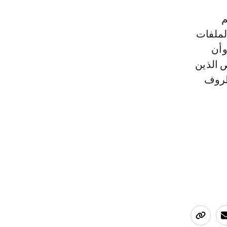
م
لملفات
وأن
 الذين
ظروف