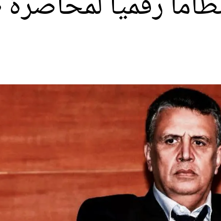
نظاما رقميا لمحاصرة 