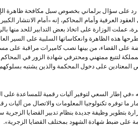
لعقود العرفية وأمام المحاكم، إنه «أمام الانتشار الكبير
ة، عملت الوزارة على اتخاذ بعض التدابير للحد منها بال
رحها هذه الظاهرة وانعكاساتها السلبية على السير العا
ة على القضاء، من بينها نصب كاميرات مراقبة على مس
ملكة لتتبع ممتهني ومحترفي شهادة الزور في المحاكم
المعتادين على دخول المحكمة والذين يشتبه بسلوكهم»
ه «في إطار السعي لتوفير آليات رقمية للمساعدة على 
ار ما توفره تكنولوجيا المعلومات والاتصال من آليات رق
 على ضبط شهادة الشهود بمختلف القضايا الزجرية».