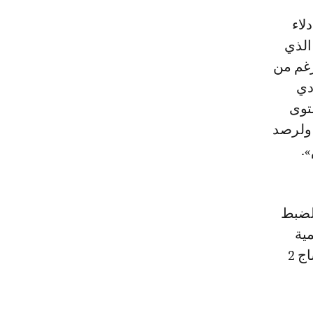
 الذي
رغم من
دي
توى
 ولرصد
.
الضبط
مية
ناجعة، قامت الوزارة بتطوير وظيفة جديدة بنظام تدبير القضايا الزجرية ساج 2