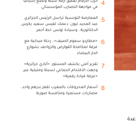
حرب الأرقام تعمق أزمة سبتة وتضع إسبانيا
4
في مواجهة التضارب المؤسساتي
المعارضة التونسية تراسل الرئيس الجزائري
5
عبد المجيد تبون: دعمك لقيس سعيد يكرس
الدكتاتورية.. وسيادة تونس خط أحمر
«مطارِدو سموم الصيف».. رحلة ميدانية مع
6
فرقة لمكافحة القوارض والزواحف بشوارع
الدار البيضاء
تقرير أمني يكشف المستور: «أيادي جزائرية»
7
وجهت الاقتحام الجماعي لسبتة ومليلية عبر
«غرفة قيادة رقمية»
أسعار المحروقات بالمغرب تقفز بدرهم واحد..
8
مضاربات مستمرة ومنافسة صورية
 تدبير القضايا الزجرية «ساج 2» لمساعدة