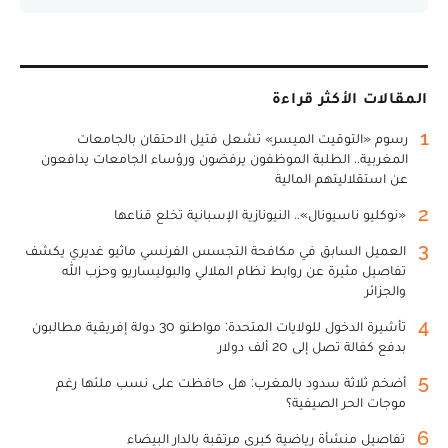
المقالات الأكثر قراءة
1
رسوم «التوقيت الميسر» تشعل فتيل الاحتقان بالجامعات
المغربية.. الطلبة الموظفون يرفضون ورؤساء الجامعات يدافعون
عن استقلاليتهم المالية
2
«نوكليو ناسيونال».. النيونازية الإسبانية تخلع قناعها
3
العميل السابق في مكافحة التجسس الفرنسي ماثيو غديري يكشف
تفاصيل مثيرة عن روابط نظام الملالي والبوليساريو وحزب الله
والجزائر
4
تأشيرة الدخول للولايات المتحدة: مواطنو 30 دولة إفريقية مطالبون
بدفع كفالة تصل إلى 20 ألف دولار
5
أضخم ثلاثة سدود بالمغرب: هل حافظت على نسب ملئها رغم
موجات الحر الصيفية؟
6
تفاصيل منشأة رياضية كبرى مرتقبة بالدار البيضاء