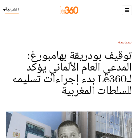
العربية
▾
سياسة
توقيف بودريقة بهامبورغ:
المدعي العام الألماني يؤكد
لـLe360 بدء إجراءات تسليمه
للسلطات المغربية