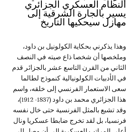
النظام العسكري الجزائري
يسير بالجارة الشرقية إلى
مهازل سيحكيها التاريخ
وهذا يذكرني بحكاية الكولونيل بن داود،
وملخصها أن شخصا ذاع صيته في النصف
الثاني من القرن التاسع عشر بالجزائر قدم
في الأدبيات الكولونيالية كنموذج لطالما
سعى الاستعمار الفرنسي إلى خلقه، واسم
هذا الجزائري محمد بن داود (1837- 1912)،
وقد تشبع بالمثل الفرنسية حتى خال نفسه
فرنسيا، بل لقد تخرج ضابطا عسكريا ونال
أعلى المراتب العسكرية إلى أن وصل إلى