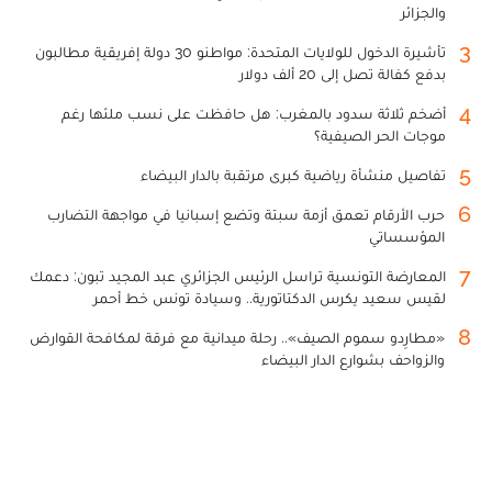
والجزائر
3
تأشيرة الدخول للولايات المتحدة: مواطنو 30 دولة إفريقية مطالبون
بدفع كفالة تصل إلى 20 ألف دولار
4
أضخم ثلاثة سدود بالمغرب: هل حافظت على نسب ملئها رغم
موجات الحر الصيفية؟
5
تفاصيل منشأة رياضية كبرى مرتقبة بالدار البيضاء
6
حرب الأرقام تعمق أزمة سبتة وتضع إسبانيا في مواجهة التضارب
المؤسساتي
7
المعارضة التونسية تراسل الرئيس الجزائري عبد المجيد تبون: دعمك
لقيس سعيد يكرس الدكتاتورية.. وسيادة تونس خط أحمر
8
«مطارِدو سموم الصيف».. رحلة ميدانية مع فرقة لمكافحة القوارض
والزواحف بشوارع الدار البيضاء