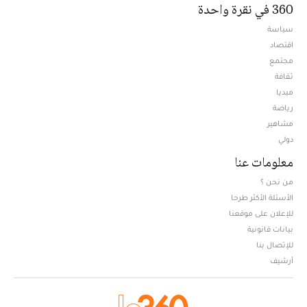
360 في نقرة واحدة
سياسة
اقتصاد
مجتمع
ثقافة
ميديا
Opens in new window
رياضة
مشاهير
دولي
معلومات عنا
من نحن ؟
الأسئلة الأكثر طرحا
للإعلان على موقعنا
بيانات قانونية
للإتصال بنا
أرشيف