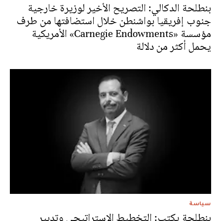
بنطلحة الدكالي: التصريح الأخير لوزيرة خارجية
جنوب إفريقيا بواشنطن خلال استضافتها من طرف
مؤسسة «Carnegie Endowments» الأمريكية
يحمل أكثر من دلالة
سياسة
بنطلحة يكتب: التخطيط الاستراتيجي وتدبير