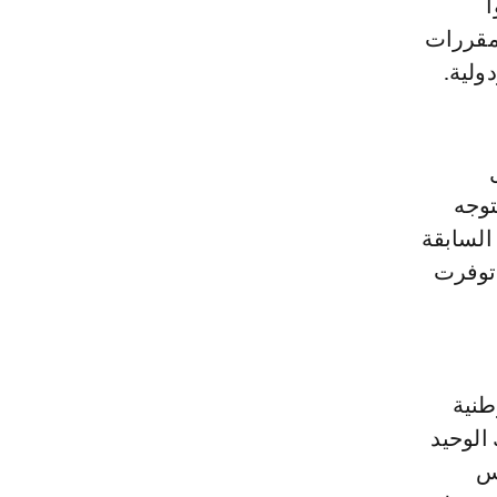
ا
 مقررات
ولية.
توجه
السابقة
 توفرت
طنية
الوحيد
يس