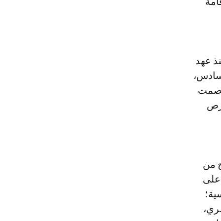
امة
نذ عهد
لسادس،
 صمت
فرص
 من
 على
ية؛
سري،