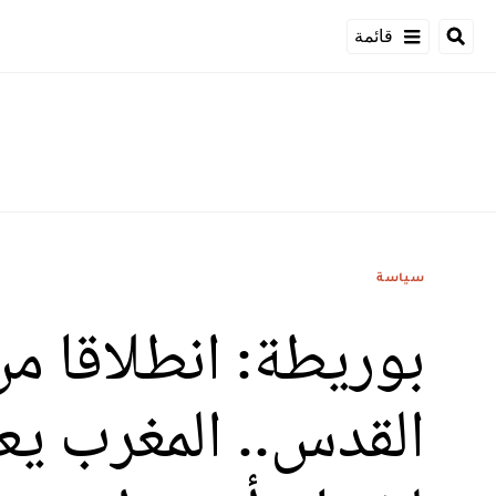
قائمة
سياسة
بوريطة: انطلاقا م
القدس.. المغرب يع