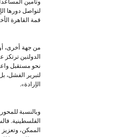
وتأمين المساعدات
لتواصل دورها ال
قمة القاهرة الأخ
من جهة أخرى، أو
الدولتين ترتكز ع
نحو مستقبل واعد،
لتبرير الفشل، بل
الإرادة».
وبالنسبة للمحور 
الفلسطينية. فال
الممكن، وتعزيز ق