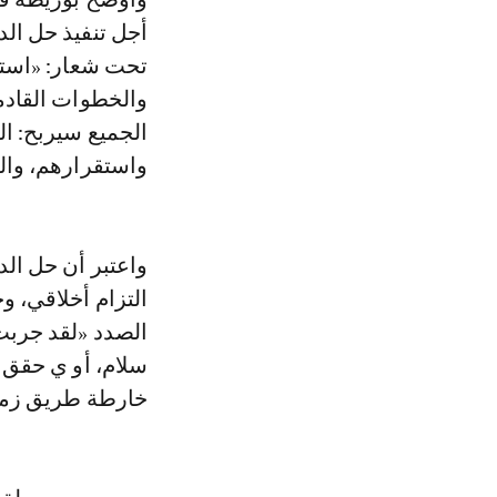
أجل تنفيذ حل الد
تحت شعار: «استد
والخطوات القادمة
الجميع سيربح: ال
واستقرارهم، والم
واعتبر أن حل الد
التزام أخلاقي، و
الصدد «لقد جرب
سلام، أو ي حقق أ
خارطة طريق زمن