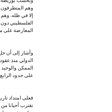
وبحسب بوريطة، ي
وهم المتطرفون من
إلا في ظله. وهم
الفلسطيني دون أ
المعارضة على مس
وأشار إلى أن حل 
الدولي منذ عقود،
الممكن والوحيد 
على حدود الرابع من يونيو 1967 وعاص
فعلى امتداد تاري
نقترب أحيانا من ه