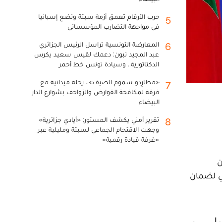
حرب الأرقام تعمق أزمة سبتة وتضع إسبانيا
5
في مواجهة التضارب المؤسساتي
المعارضة التونسية تراسل الرئيس الجزائري
6
عبد المجيد تبون: دعمك لقيس سعيد يكرس
الدكتاتورية.. وسيادة تونس خط أحمر
«مطارِدو سموم الصيف».. رحلة ميدانية مع
7
فرقة لمكافحة القوارض والزواحف بشوارع الدار
البيضاء
تقرير أمني يكشف المستور: «أيادي جزائرية»
8
وجهت الاقتحام الجماعي لسبتة ومليلية عبر
«غرفة قيادة رقمية»
ن
سي لضمان