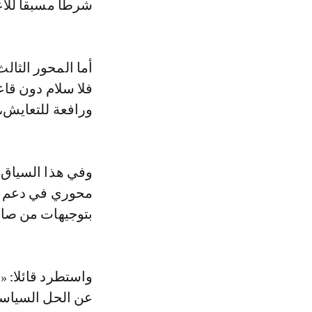
شرطا مسبقا للاع
أما المحور الثال
فلا سلام دون قاع
ورافعة للتعايش،
وفي هذا السياق،
محوري في دعم ا
بتوجيهات من صاح
واستطرد قائلا: «
عن الحل السياسي.