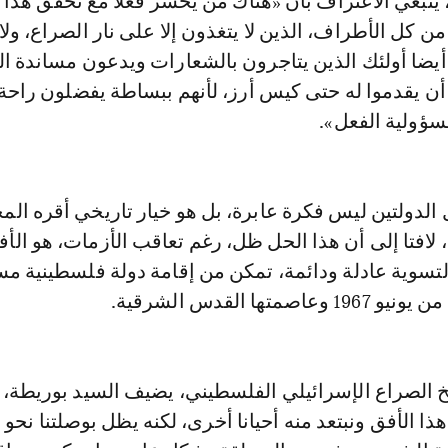
نبغي الاعتراف بأن «هناك من يخسر فعلا مع تحقق هذا 
 كل الأطراف، الذين لا يتغذون إلا على نار الصراع، ول
 أيضا أولئك الذين يتاجرون بالشعارات ويدعون مساندة 
ن يقدموا له حتى كيس أرز، لأنهم ببساطة يفضلون راحة
ؤولية الفعل».
الدولتين ليس فكرة عابرة، بل هو خيار تاريخي أقره الم
 لافتا إلى أن هذا الحل ظل، رغم تعاقب الأزمات، هو الأ
لتسوية عادلة ودائمة، تمكن من إقامة دولة فلسطينية مس
متها القدس الشرقية.
خ الصراع الإسرائيلي الفلسطيني، يضيف السيد بوريطة، «
ذا الأفق ونبتعد منه أحيانا أخرى، لكنه يظل بوصلتنا نحو