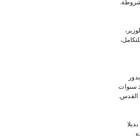
مشروطة.
وزير،
لتكامل،
بدور
ذ سنوات
 القدس.
ديلا
ه