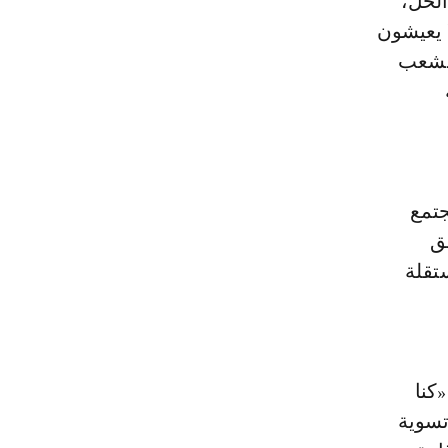
الحل،
ا يعيشون
الشعب
جتمع
فق
تقلة
كنا
 تسوية