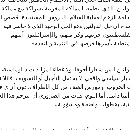
ولتين، الذي تنظمه المملكة المغربية بشراكة مع مملكة ه
امة الزخم لعملية السلام: الدروس المستفادة، قصص ال
»، أن حل الدولتين «هو الحل الوحيد الذي لا خاسر فيه، ل
فلسطينيون حريتهم وكرامتهم، والإسرائيليون أمنهم
نطقة بأسرها فرصها في التنمية والتقدم».
ولتين ليس شعارا أجوفا، ولا غطاء لمزايدات دبلوماسية، 
خيار سياسي واقعي، لا يحتمل التأجيل أو التسويف، قائلا 
ت الحروب، ومورس العنف من كل الأطراف، دون أن ي 
منا دائما. أما اليوم، فبات من الضروري أن يترجم هذا الخ
ية، بخطوات واضحة ومسؤولة».