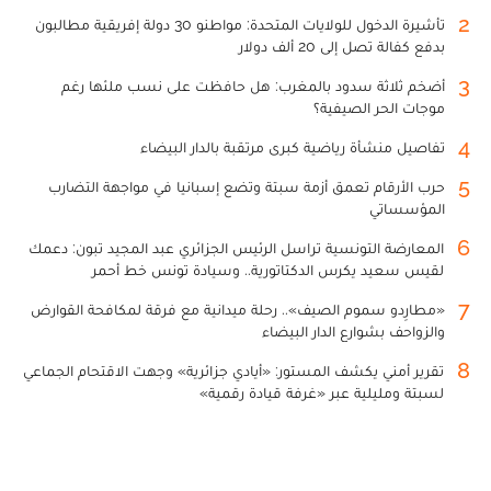
2
تأشيرة الدخول للولايات المتحدة: مواطنو 30 دولة إفريقية مطالبون
بدفع كفالة تصل إلى 20 ألف دولار
3
أضخم ثلاثة سدود بالمغرب: هل حافظت على نسب ملئها رغم
موجات الحر الصيفية؟
4
تفاصيل منشأة رياضية كبرى مرتقبة بالدار البيضاء
5
حرب الأرقام تعمق أزمة سبتة وتضع إسبانيا في مواجهة التضارب
المؤسساتي
6
المعارضة التونسية تراسل الرئيس الجزائري عبد المجيد تبون: دعمك
لقيس سعيد يكرس الدكتاتورية.. وسيادة تونس خط أحمر
7
«مطارِدو سموم الصيف».. رحلة ميدانية مع فرقة لمكافحة القوارض
والزواحف بشوارع الدار البيضاء
8
تقرير أمني يكشف المستور: «أيادي جزائرية» وجهت الاقتحام الجماعي
لسبتة ومليلية عبر «غرفة قيادة رقمية»