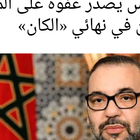
س يصدر عفوه على ا
ن في نهائي «الكان»