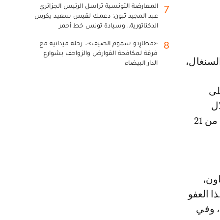
المعارضة التونسية تراسل الرئيس الجزائري
7
عبد المجيد تبون: دعمك لقيس سعيد يكرس
الدكتاتورية.. وسيادة تونس خط أحمر
«مطارِدو سموم الصيف».. رحلة ميدانية مع
8
فرقة لمكافحة القوارض والزواحف بشوارع
السنغال،
الدار البيضاء
لى
ال
منافسات كأس إفريقيا للأمم لكرة القدم، التي احتضنتها المملكة المغربية من 21
اون،
ا العفو
، وفي