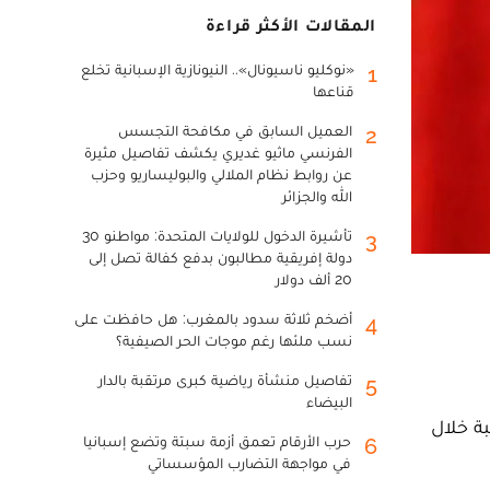
المقالات الأكثر قراءة
«نوكليو ناسيونال».. النيونازية الإسبانية تخلع
1
قناعها
العميل السابق في مكافحة التجسس
2
الفرنسي ماثيو غديري يكشف تفاصيل مثيرة
عن روابط نظام الملالي والبوليساريو وحزب
الله والجزائر
تأشيرة الدخول للولايات المتحدة: مواطنو 30
3
دولة إفريقية مطالبون بدفع كفالة تصل إلى
20 ألف دولار
أضخم ثلاثة سدود بالمغرب: هل حافظت على
4
نسب ملئها رغم موجات الحر الصيفية؟
تفاصيل منشأة رياضية كبرى مرتقبة بالدار
5
البيضاء
ة خلال
حرب الأرقام تعمق أزمة سبتة وتضع إسبانيا
6
في مواجهة التضارب المؤسساتي