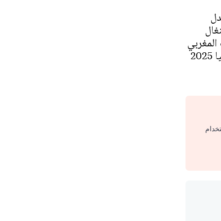
دل
غال
المغربي
20
تخدام