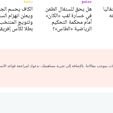
مجتمع
رياضة
سنغاليا
هل يحق للسنغال الطعن
الكاف يحسم الج
ه
في خسارة لقب «الكان»
ويعلن انهزام السن
أمام محكمة التحكيم
وتتويج المنتخب 
الرياضية «الطاس»؟
بطلا لكأس إفريقيا 25
لات بموجب مقالاتنا، بالإضافة إلى تجربة مساهمتك، ندعوك لمراجعة قواعد الاس