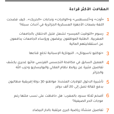
المقالات الأكثر قراءة
1
«أوت» و«أغسطس» و«الولايات» ونداءات «الحريك».. كيف فضحت
اللغة بصمات الأجهزة العسكرية الجزائرية في أحداث سبتة؟
2
رسوم «التوقيت الميسر» تشعل فتيل الاحتقان بالجامعات
المغربية.. الطلبة الموظفون يرفضون ورؤساء الجامعات يدافعون
عن استقلاليتهم المالية
3
«نوكليو ناسيونال».. النيونازية الإسبانية تخلع قناعها
4
العميل السابق في مكافحة التجسس الفرنسي ماثيو غديري يكشف
تفاصيل مثيرة عن روابط نظام الملالي والبوليساريو وحزب الله
والجزائر
5
تأشيرة الدخول للولايات المتحدة: مواطنو 30 دولة إفريقية مطالبون
بدفع كفالة تصل إلى 20 ألف دولار
6
أضخم ثلاثة سدود بالمغرب: هل حافظت على نسب ملئها رغم
موجات الحر الصيفية؟
7
تفاصيل منشأة رياضية كبرى مرتقبة بالدار البيضاء