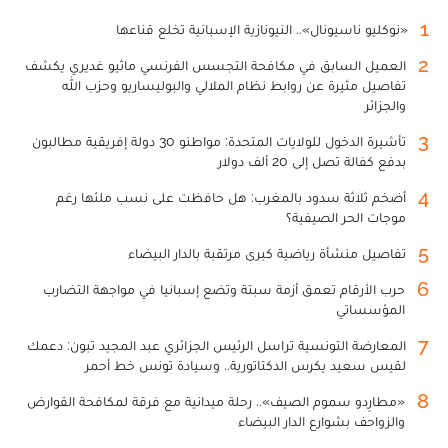
1
«نوكليو ناسيونال».. النيونازية الإسبانية تخلع قناعها
2
العميل السابق في مكافحة التجسس الفرنسي ماثيو غديري يكشف
تفاصيل مثيرة عن روابط نظام الملالي والبوليساريو وحزب الله
والجزائر
3
تأشيرة الدخول للولايات المتحدة: مواطنو 30 دولة إفريقية مطالبون
بدفع كفالة تصل إلى 20 ألف دولار
4
أضخم ثلاثة سدود بالمغرب: هل حافظت على نسب ملئها رغم
موجات الحر الصيفية؟
5
تفاصيل منشأة رياضية كبرى مرتقبة بالدار البيضاء
6
حرب الأرقام تعمق أزمة سبتة وتضع إسبانيا في مواجهة التضارب
المؤسساتي
7
المعارضة التونسية تراسل الرئيس الجزائري عبد المجيد تبون: دعمك
لقيس سعيد يكرس الدكتاتورية.. وسيادة تونس خط أحمر
8
«مطارِدو سموم الصيف».. رحلة ميدانية مع فرقة لمكافحة القوارض
والزواحف بشوارع الدار البيضاء