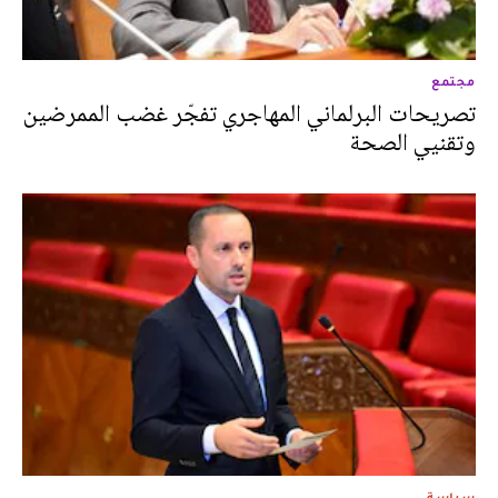
مجتمع
تصريحات البرلماني المهاجري تفجّر غضب الممرضين
وتقنيي الصحة
سياسة