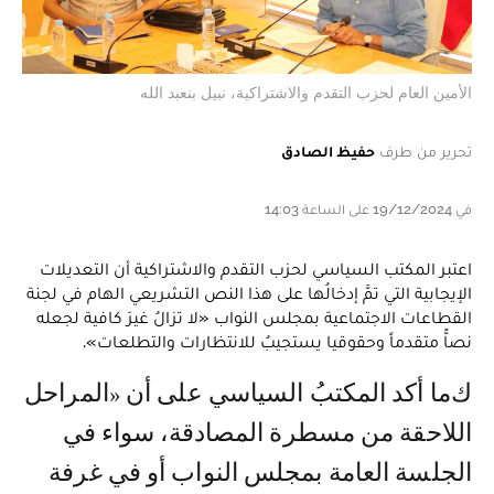
الأمين العام لحزب التقدم والاشتراكية، نبيل بنعبد الله
تحرير من طرف
حفيظ الصادق
في 19/12/2024 على الساعة 14:03
اعتبر المكتب السياسي لحزب التقدم والاشتراكية أن التعديلات
الإيجابية التي تمَّ إدخالُها على هذا النص التشريعي الهام في لجنة
القطاعات الاجتماعية بمجلس النواب «لا تزالُ غيرَ كافية لجعله
نصاًّ متقدماً وحقوقيا يستجيبُ للانتظارات والتطلعات».
كما أكد المكتبُ السياسي على أن «المراحل
اللاحقة من مسطرة المصادقة، سواء في
الجلسة العامة بمجلس النواب أو في غرفة