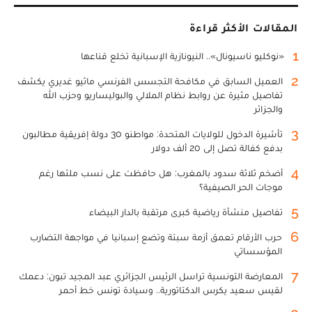
المقالات الأكثر قراءة
1
«نوكليو ناسيونال».. النيونازية الإسبانية تخلع قناعها
2
العميل السابق في مكافحة التجسس الفرنسي ماثيو غديري يكشف
تفاصيل مثيرة عن روابط نظام الملالي والبوليساريو وحزب الله
والجزائر
3
تأشيرة الدخول للولايات المتحدة: مواطنو 30 دولة إفريقية مطالبون
بدفع كفالة تصل إلى 20 ألف دولار
4
أضخم ثلاثة سدود بالمغرب: هل حافظت على نسب ملئها رغم
موجات الحر الصيفية؟
5
تفاصيل منشأة رياضية كبرى مرتقبة بالدار البيضاء
6
حرب الأرقام تعمق أزمة سبتة وتضع إسبانيا في مواجهة التضارب
المؤسساتي
7
المعارضة التونسية تراسل الرئيس الجزائري عبد المجيد تبون: دعمك
لقيس سعيد يكرس الدكتاتورية.. وسيادة تونس خط أحمر