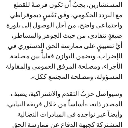
المستشارين، يجبُ أن تكون فرصةً للقطع
مع التردد الحكومي، وفق نَفَسٍ ديموقراطي
واجتماعي واضح، من أجل الوصول إلى بلورة
صيغةٍ تتفادى، من حيث الجوهر والمساطر،
أيَّ تضييقٍ على ممارسة الحق الدستوري في
الإضراب، وتضمن التوازن فعلياًّ بين مصلحة
الأجراء، ومصلحة المرفق العمومي والمقاولة
المسؤولة، ومصلحة المجتمع ككل».
وسيواصل حزبُ التقدم والاشتراكية، يضيف
المصدر ذاته، «أساساً من خلال فريقه النيابي،
وأيضاً عبر تواجده في المبادرات النضالية
المشتركة كجبهة الدفاع عن ممارسة الحق