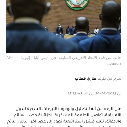
جانب من قمة الاتحاد الأفريقي السابقة، في أديس أبابا ، إثيوبيا.. AFP or
licensors
تحرير من طرف
طارق قطاب
في 20/02/2023 على الساعة 15:23
على الرغم من آلة التضليل والوعود بالتبرعات السخية للدول
الأفريقية، تواصل الطغمة العسكرية الجزائرية حصد الهزائم
والحقائق تثبت فشل استراتيجية تعود إلى عصر آخر. الدليل: نتائج