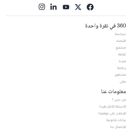
ns in new window
360 في نقرة واحدة
سياسة
اقتصاد
مجتمع
ثقافة
ميديا
Opens in new window
رياضة
مشاهير
دولي
معلومات عنا
من نحن ؟
الأسئلة الأكثر طرحا
للإعلان على موقعنا
بيانات قانونية
للإتصال بنا