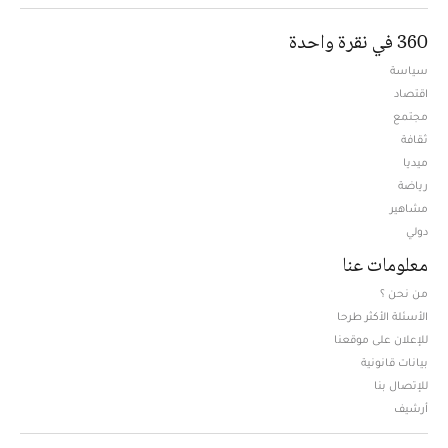
360 في نقرة واحدة
سياسة
اقتصاد
مجتمع
ثقافة
ميديا
Opens in new window
رياضة
مشاهير
دولي
معلومات عنا
من نحن ؟
الأسئلة الأكثر طرحا
للإعلان على موقعنا
بيانات قانونية
للإتصال بنا
أرشيف