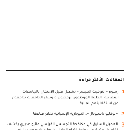
المقالات الأكثر قراءة
1
رسوم «التوقيت الميسر» تشعل فتيل الاحتقان بالجامعات
المغربية.. الطلبة الموظفون يرفضون ورؤساء الجامعات يدافعون
عن استقلاليتهم المالية
2
«نوكليو ناسيونال».. النيونازية الإسبانية تخلع قناعها
3
العميل السابق في مكافحة التجسس الفرنسي ماثيو غديري يكشف
تفاصيل مثيرة عن روابط نظام الملالي والبوليساريو وحزب الله