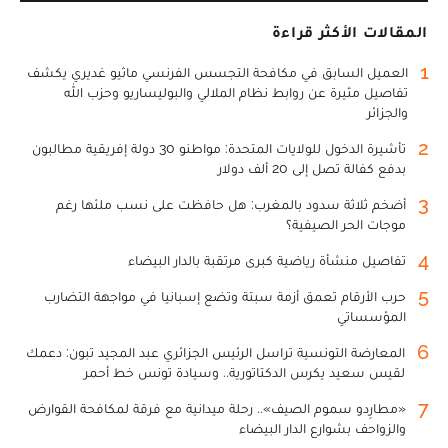
المقالات الأكثر قراءة
1
العميل السابق في مكافحة التجسس الفرنسي ماثيو غديري يكشف
تفاصيل مثيرة عن روابط نظام الملالي والبوليساريو وحزب الله
والجزائر
2
تأشيرة الدخول للولايات المتحدة: مواطنو 30 دولة إفريقية مطالبون
بدفع كفالة تصل إلى 20 ألف دولار
3
أضخم ثلاثة سدود بالمغرب: هل حافظت على نسب ملئها رغم
موجات الحر الصيفية؟
4
تفاصيل منشأة رياضية كبرى مرتقبة بالدار البيضاء
5
حرب الأرقام تعمق أزمة سبتة وتضع إسبانيا في مواجهة التضارب
المؤسساتي
6
المعارضة التونسية تراسل الرئيس الجزائري عبد المجيد تبون: دعمك
لقيس سعيد يكرس الدكتاتورية.. وسيادة تونس خط أحمر
7
«مطارِدو سموم الصيف».. رحلة ميدانية مع فرقة لمكافحة القوارض
والزواحف بشوارع الدار البيضاء