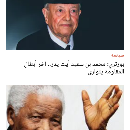
سياسة
بورتري: محمد بن سعيد أيت يدر.. آخر أبطال
المقاومة يتوارى