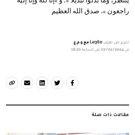
ينتظر، وما بدلوا تبديلا ». و »إنا لله وإنا إليه
راجعون ». صدق الله العظيم
تحرير من طرف
Le360 مع و.م.ع
في 07/02/2024 على الساعة 18:20
مقالات ذات صلة