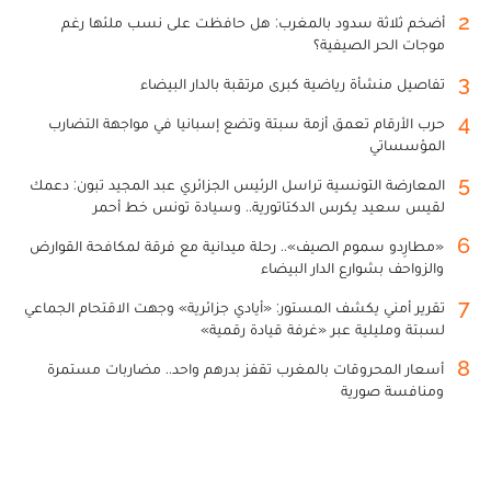
2
أضخم ثلاثة سدود بالمغرب: هل حافظت على نسب ملئها رغم
موجات الحر الصيفية؟
3
تفاصيل منشأة رياضية كبرى مرتقبة بالدار البيضاء
4
حرب الأرقام تعمق أزمة سبتة وتضع إسبانيا في مواجهة التضارب
المؤسساتي
5
المعارضة التونسية تراسل الرئيس الجزائري عبد المجيد تبون: دعمك
لقيس سعيد يكرس الدكتاتورية.. وسيادة تونس خط أحمر
6
«مطارِدو سموم الصيف».. رحلة ميدانية مع فرقة لمكافحة القوارض
والزواحف بشوارع الدار البيضاء
7
تقرير أمني يكشف المستور: «أيادي جزائرية» وجهت الاقتحام الجماعي
لسبتة ومليلية عبر «غرفة قيادة رقمية»
8
أسعار المحروقات بالمغرب تقفز بدرهم واحد.. مضاربات مستمرة
ومنافسة صورية