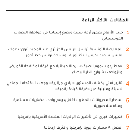
المقالات الأكثر قراءة
1
حرب الأرقام تعمق أزمة سبتة وتضع إسبانيا في مواجهة التضارب
المؤسساتي
2
المعارضة التونسية تراسل الرئيس الجزائري عبد المجيد تبون: دعمك
لقيس سعيد يكرس الدكتاتورية.. وسيادة تونس خط أحمر
3
«مطارِدو سموم الصيف».. رحلة ميدانية مع فرقة لمكافحة القوارض
والزواحف بشوارع الدار البيضاء
4
تقرير أمني يكشف المستور: «أيادي جزائرية» وجهت الاقتحام الجماعي
لسبتة ومليلية عبر «غرفة قيادة رقمية»
5
أسعار المحروقات بالمغرب تقفز بدرهم واحد.. مضاربات مستمرة
ومنافسة صورية
6
تغييرات كبرى في تأشيرات الولايات المتحدة الأمريكية بإفريقيا
7
أفضل 5 مسارات جوية بإفريقيا وأكثرها ازدحاما