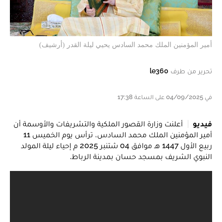
أمير المؤمنين الملك محمد السادس يحيي ليلة القدر (أرشيف)
تحرير من طرف
le360
في 04/09/2025 على الساعة 17:38
فيديو
أعلنت وزارة القصور الملكية والتشريفات والأوسمة أن
أمير المؤمنين الملك محمد السادس، ترأس يوم الخميس 11
ربيع الأول 1447 هـ موافق 04 شتنبر 2025 م إحياء ليلة المولد
النبوي الشريف بمسجد حسان بمدينة الرباط.