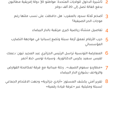
2
تأشيرة الدخول للولايات المتحدة: مواطنو 30 دولة إفريقية مطالبون
بدفع كفالة تصل إلى 20 ألف دولار
3
أضخم ثلاثة سدود بالمغرب: هل حافظت على نسب ملئها رغم
موجات الحر الصيفية؟
4
تفاصيل منشأة رياضية كبرى مرتقبة بالدار البيضاء
5
حرب الأرقام تعمق أزمة سبتة وتضع إسبانيا في مواجهة التضارب
المؤسساتي
6
المعارضة التونسية تراسل الرئيس الجزائري عبد المجيد تبون: دعمك
لقيس سعيد يكرس الدكتاتورية.. وسيادة تونس خط أحمر
7
«مطارِدو سموم الصيف».. رحلة ميدانية مع فرقة لمكافحة القوارض
والزواحف بشوارع الدار البيضاء
8
تقرير أمني يكشف المستور: «أيادي جزائرية» وجهت الاقتحام الجماعي
لسبتة ومليلية عبر «غرفة قيادة رقمية»