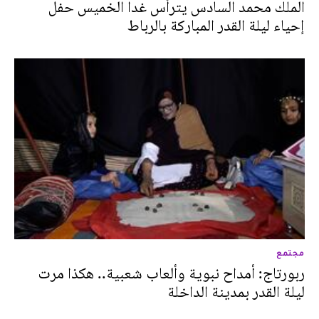
الملك محمد السادس يترأس غدا الخميس حفل
إحياء ليلة القدر المباركة بالرباط
مجتمع
ربورتاج: أمداح نبوية وألعاب شعبية.. هكذا مرت
ليلة القدر بمدينة الداخلة