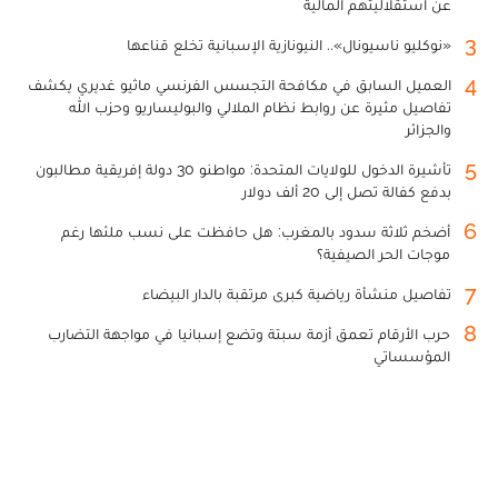
عن استقلاليتهم المالية
3
«نوكليو ناسيونال».. النيونازية الإسبانية تخلع قناعها
4
العميل السابق في مكافحة التجسس الفرنسي ماثيو غديري يكشف
تفاصيل مثيرة عن روابط نظام الملالي والبوليساريو وحزب الله
والجزائر
5
تأشيرة الدخول للولايات المتحدة: مواطنو 30 دولة إفريقية مطالبون
بدفع كفالة تصل إلى 20 ألف دولار
6
أضخم ثلاثة سدود بالمغرب: هل حافظت على نسب ملئها رغم
موجات الحر الصيفية؟
7
تفاصيل منشأة رياضية كبرى مرتقبة بالدار البيضاء
8
حرب الأرقام تعمق أزمة سبتة وتضع إسبانيا في مواجهة التضارب
المؤسساتي