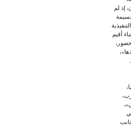
 إذ لم
حسيمة
تنفيذية
اء أقيم
حضور،
ها»،
،
زب،
»،
ي
جانب