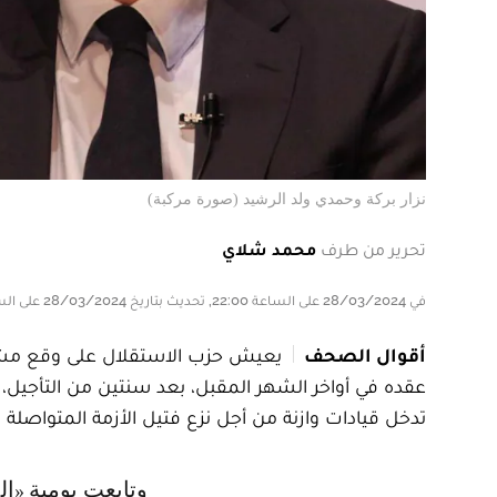
نزار بركة وحمدي ولد الرشيد (صورة مركبة)
تحرير من طرف
محمد شلاي
في 28/03/2024 على الساعة 22:00, تحديث بتاريخ 28/03/2024 على الساعة 22:00
أقوال الصحف
يعيش حزب الاستقلال على وقع مشاكل
عقده في أواخر الشهر المقبل، بعد سنتين من التأجيل
تدخل قيادات وازنة من أجل نزع فتيل الأزمة المتواصلة 
وتابعت يومية «الأحداث المغربية»، في عددها الصادر ليوم الجمعة 29 مارس 2024،