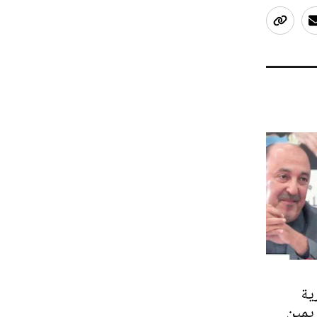
ية
يمين