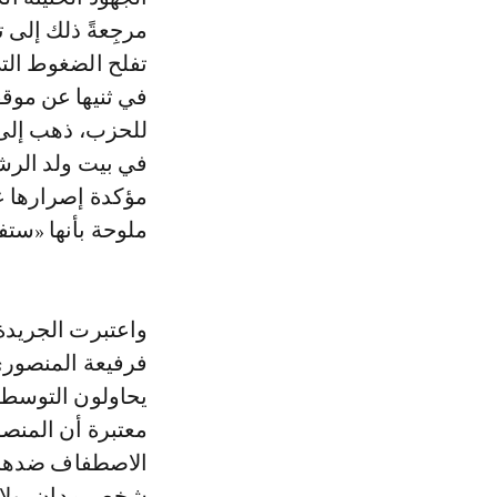
مرجِعةً ذلك إلى
تفلح الضغوط الت
في ثنيها عن موقف
للحزب، ذهب إلى 
في بيت ولد الرش
مؤكدة إصرارها ع
ملوحة بأنها «ست
واعتبرت الجريدة 
فرفيعة المنصوري
يحاولون التوسط 
معتبرة أن المنصو
الاصطفاف ضدها، ب
شخص مدان، ولا 