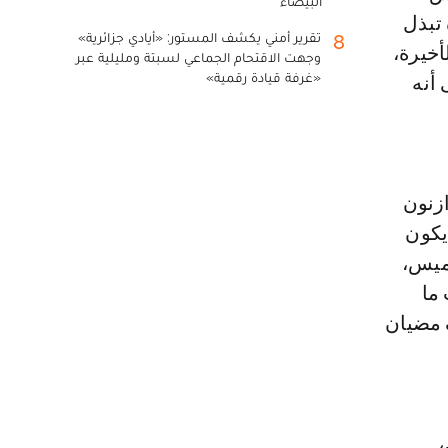
البيضاء
 تبذل
تقرير أمني يكشف المستور: «أيادي جزائرية»
8
أخيرة،
وجهت الاقتحام الجماعي لسبتة ومليلية عبر
«غرفة قيادة رقمية»
أنه
ازنون
يكون
خميس،
ما
 مضيان
،