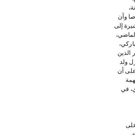
ة،
صا وأن
يرة إلى
الماضي،
اركي،
 الدين
ل ولد
على أن
همة
ي، في
على
،