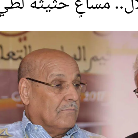
ل.. مساعٍ حثيثة لطي