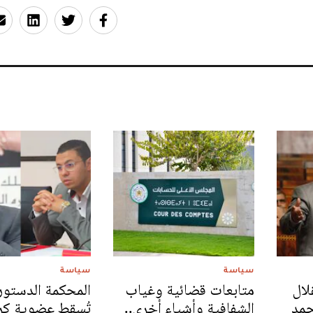
سياسة
سياسة
لال
متابعات قضائية وغياب
المحكمة الدستور
جمد
الشفافية وأشياء أخرى..
تُسقط عضوية كر