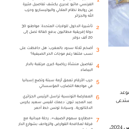
الفرنسي ماثيو غديري يكشف تفاصيل مثيرة
عن روابط نظام الملالي والبوليساريو وحزب
الله والجزائر
تأشيرة الدخول للولايات المتحدة: مواطنو 30
2
دولة إفريقية مطالبون بدفع كفالة تصل إلى
20 ألف دولار
أضخم ثلاثة سدود بالمغرب: هل حافظت على
3
نسب ملئها رغم موجات الحر الصيفية؟
تفاصيل منشأة رياضية كبرى مرتقبة بالدار
4
البيضاء
حرب الأرقام تعمق أزمة سبتة وتضع إسبانيا
5
في مواجهة التضارب المؤسساتي
وعد
المعارضة التونسية تراسل الرئيس الجزائري
6
ستدعى
عبد المجيد تبون: دعمك لقيس سعيد يكرس
الدكتاتورية.. وسيادة تونس خط أحمر
«مطارِدو سموم الصيف».. رحلة ميدانية مع
7
فرقة لمكافحة القوارض والزواحف بشوارع الدار