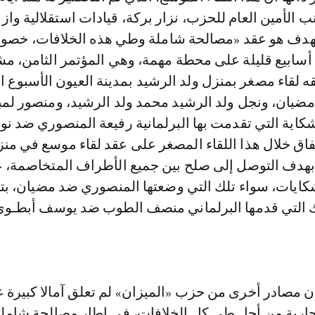
الأمين العام للحزب، نزار بركة، قيادات استقلالية وازن
لهدف هو عقد «مصالحة شاملة وطي هذه الخلافات، خصو
أسابيع قليلة على محطة مهمة، وهي المؤتمر الثامن، مش
قه لقاء مصغر بمنزل ولد الرشيد بمدينة العيون الأسبوع 
مضيان، ونجل ولد الرشيد محمد ولد الرشيد، ومنصور لمب
اية التي تقدمت بها البرلمانية رفيعة المنصوري ضد نور
تفاق خلال هذا اللقاء المصغر على عقد لقاء موسع في منز
 بهدف التوصل إلى صلح بين جميع الأطراف المتخاصمة، 
ايات، سواء تلك التي وضعتها المنصوري ضد مضيان، بت
لك التي قدمها البرلماني منصف الطوب ضد يوسف أبطـو
ن مصادر أخرى من حزب «الميزان» لم تعلق آمالا كبيرة 
الجارية من أجل طي كل الخلافات، في إطار مصالحة شاملة