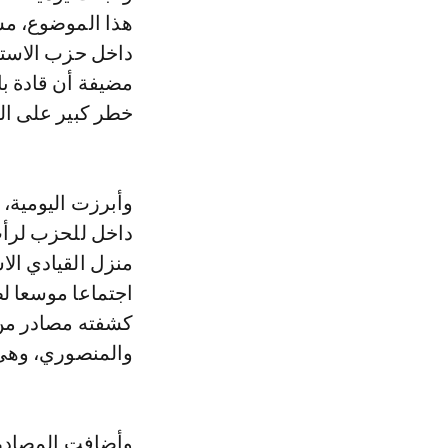
هذا الموضوع، مش
داخل حزب الاستق
مضيفة أن قادة ب
خطر كبير على ال
وأبرزت اليومية، 
داخل للحزب لرأب
منزل القيادي الا
اجتماعا موسعا ل
کشفته مصادر من 
والمنصوري، وهي 
وأضافت المصادر ذ