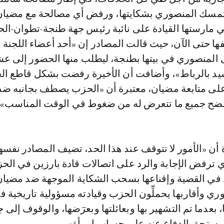
 تمسك المنصوري بشكايتها، ورفض أي مصالحة مع مضيان،
ي مارستها القيادة على نائبة رئيس جهة طنجة-تطوان-ال
ها حتى الآن، حيث قالت المصادر إن «أحد أعضاء اللجنة ال
المنصوري في بيتها بطنجة، ليطلب منها الحضور إلى عش
يد بالرباط»، وأضافت أن الأخيرة رفضت بشكل قاطع ال
لى متابعة مضيان، معتبرة أن «الحزب يصطف بجانبه ضد
فضح جميع ما تتعرض له من ضغوط في الوقت المناسب».
أن «الأمور لا تتوقف عند هذا الحد، تضيف المصادر نفسها
 ترفض الإجابة والرد على اتصالات قادة بارزين في الح
في القضية وإقناعها بسحب الشكاية الموجهة ضد مضيان
ري وأقاربها يحملِّون الحزب وقيادته مسؤولية تاريخية ف
عدما تم التشهير بها وبعائلتها وبعرٓضها، والوقوف إلى 
يستحق الدفاع عنه على حساب امرأة».