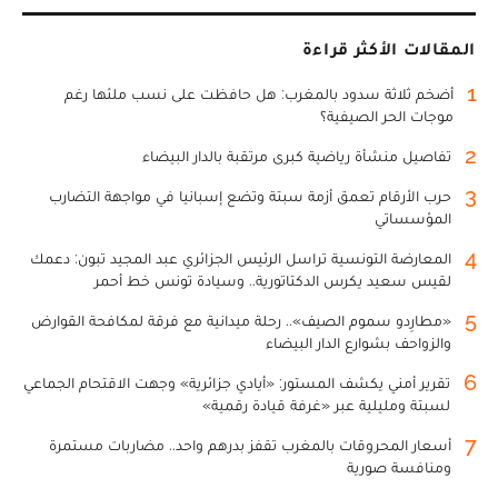
المقالات الأكثر قراءة
1
أضخم ثلاثة سدود بالمغرب: هل حافظت على نسب ملئها رغم
موجات الحر الصيفية؟
2
تفاصيل منشأة رياضية كبرى مرتقبة بالدار البيضاء
3
حرب الأرقام تعمق أزمة سبتة وتضع إسبانيا في مواجهة التضارب
المؤسساتي
4
المعارضة التونسية تراسل الرئيس الجزائري عبد المجيد تبون: دعمك
لقيس سعيد يكرس الدكتاتورية.. وسيادة تونس خط أحمر
5
«مطارِدو سموم الصيف».. رحلة ميدانية مع فرقة لمكافحة القوارض
والزواحف بشوارع الدار البيضاء
6
تقرير أمني يكشف المستور: «أيادي جزائرية» وجهت الاقتحام الجماعي
لسبتة ومليلية عبر «غرفة قيادة رقمية»
7
أسعار المحروقات بالمغرب تقفز بدرهم واحد.. مضاربات مستمرة
ومنافسة صورية