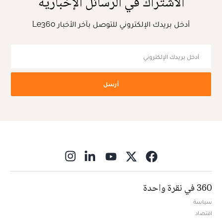
الاشتراك في الرسائل الإخبارية
أدخل بريدك الإلكتروني للتوصل بآخر الأخبار Le360
أرسل
ns in new window
360 في نقرة واحدة
سياسة
اقتصاد