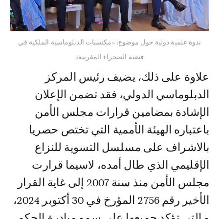
ندوة علمية دولية حول موضوع: «مكتسبات الدبلوماسية الملكية في
قضية الصحراء المغربية»
علاوة على ذلك، يضيف رئيس المركز
الدبلوماسي الدولي، فقد تضمن الإعلان
الإشادة بمضامين قرارات مجلس الأمن
باعتباره الهيئة الأممية التي تختص حصريا
بالاشراف على مسلسل التسوية للنزاع
الإقليمي الذي طال أمده، لاسيما قرارت
مجلس الأمن منذ سنة 2007 إلى غاية القرار
الأخير رقم 2756 المؤرخ في 30 أكتوبر 2024،
و التي تؤكد جميعها على سمو مبادرة الحكم