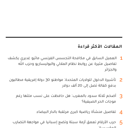
المقالات الأكثر قراءة
1
العميل السابق في مكافحة التجسس الفرنسي ماثيو غديري يكشف
تفاصيل مثيرة عن روابط نظام الملالي والبوليساريو وحزب الله
والجزائر
2
تأشيرة الدخول للولايات المتحدة: مواطنو 30 دولة إفريقية مطالبون
بدفع كفالة تصل إلى 20 ألف دولار
3
أضخم ثلاثة سدود بالمغرب: هل حافظت على نسب ملئها رغم
موجات الحر الصيفية؟
4
تفاصيل منشأة رياضية كبرى مرتقبة بالدار البيضاء
5
حرب الأرقام تعمق أزمة سبتة وتضع إسبانيا في مواجهة التضارب
المؤسساتي