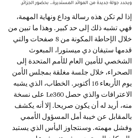
ويحدد جولة جديدة من الموائد المستديرة... بحضور الجزائر.
إذا لم تكن هذه رسالة وداع ونهاية المهمة،
فهي تشبه ذلك إلى حد كبير. وهذا ما تبين من
خلال الإحاطة المكونة من 8 صفحات والتي
قدمها ستيفان دي ميستورا، المبعوث
الشخصي للأمين العام للأمم المتحدة إلى
الصحراء، خلال جلسة مغلقة بمجلس الأمن
يوم الأربعاء 16 أكتوبر. الخطاب، الذي يشبه
الاعترافات والذي حصل Le360 على نسخة
منه، أريد له أن يكون صريحا. إلا أنه يكشف
بالمقابل عن خيبة أمل المسؤول الأممي
وفشل مهمته. وسنتجاوز اليأس الذي يستبد