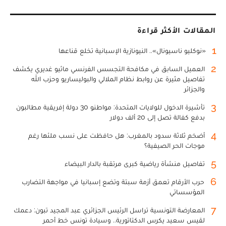
المقالات الأكثر قراءة
1
«نوكليو ناسيونال».. النيونازية الإسبانية تخلع قناعها
2
العميل السابق في مكافحة التجسس الفرنسي ماثيو غديري يكشف
تفاصيل مثيرة عن روابط نظام الملالي والبوليساريو وحزب الله
والجزائر
3
تأشيرة الدخول للولايات المتحدة: مواطنو 30 دولة إفريقية مطالبون
بدفع كفالة تصل إلى 20 ألف دولار
4
أضخم ثلاثة سدود بالمغرب: هل حافظت على نسب ملئها رغم
موجات الحر الصيفية؟
5
تفاصيل منشأة رياضية كبرى مرتقبة بالدار البيضاء
6
حرب الأرقام تعمق أزمة سبتة وتضع إسبانيا في مواجهة التضارب
المؤسساتي
7
المعارضة التونسية تراسل الرئيس الجزائري عبد المجيد تبون: دعمك
لقيس سعيد يكرس الدكتاتورية.. وسيادة تونس خط أحمر