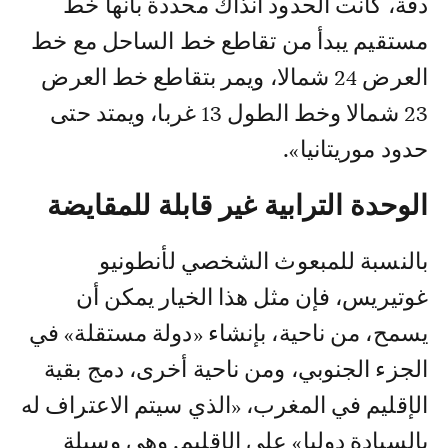
دقة، كانت الحدود آنذاك محددة بأنها خط
مستقيم يبدأ من تقاطع خط الساحل مع خط
العرض 24 شمالا، ويمر بتقاطع خط العرض
23 شمالا وخط الطول 13 غربا، ويمتد حتى
حدود موريتانيا».
الوحدة الترابية غير قابلة للمقايضة
بالنسبة للمبعوث الشخصي لأنطونيو
غوتيريس، فإن مثل هذا الخيار يمكن أن
يسمح، من ناحية، بإنشاء «دولة مستقلة» في
الجزء الجنوبي، ومن ناحية أخرى، دمج بقية
الإقليم في المغرب، «الذي سيتم الاعتراف له
بالسيادة دوليا» على الإقليم. وهي وسيلة