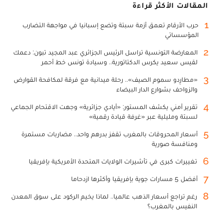
المقالات الأكثر قراءة
1
حرب الأرقام تعمق أزمة سبتة وتضع إسبانيا في مواجهة التضارب
المؤسساتي
2
المعارضة التونسية تراسل الرئيس الجزائري عبد المجيد تبون: دعمك
لقيس سعيد يكرس الدكتاتورية.. وسيادة تونس خط أحمر
3
«مطارِدو سموم الصيف».. رحلة ميدانية مع فرقة لمكافحة القوارض
والزواحف بشوارع الدار البيضاء
4
تقرير أمني يكشف المستور: «أيادي جزائرية» وجهت الاقتحام الجماعي
لسبتة ومليلية عبر «غرفة قيادة رقمية»
5
أسعار المحروقات بالمغرب تقفز بدرهم واحد.. مضاربات مستمرة
ومنافسة صورية
6
تغييرات كبرى في تأشيرات الولايات المتحدة الأمريكية بإفريقيا
7
أفضل 5 مسارات جوية بإفريقيا وأكثرها ازدحاما
8
رغم تراجع أسعار الذهب عالميا.. لماذا يخيم الركود على سوق المعدن
النفيس بالمغرب؟