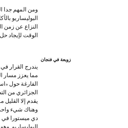
ومن المهم جدا ال
البوليساريو بالأ
الوقت لإيجاد حل يبد
زوبعة في فنجان
مما يعزز مسار ال
الفارغة حول «است
وهناك شيء واحد مؤ
دي ميستورا في ما