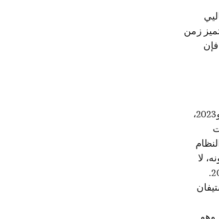
ليي
تميز زمن
ل. إذا كان نزاع الصحراء الأطلسية يعود إلى عام 1975، فإن
يندرج القرار في نفس سياق القرارات التي تم اعتمادها في 2021 و2022 و2023،
ت
لنظام
لى مضمونه، لا
يقدم إلا القليل من المستجدات مقارنة بقرارات الأعوام 2021 و2022 و2023.
تيفان
اريو. وهو مقترح، الذي رفضه المغرب رفضا قاطعا، منذ عام 2002، وهو