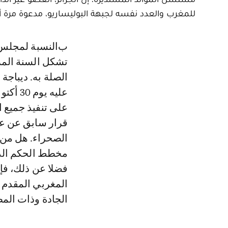
للمغرب والعدد نفسه لجبهة البوليساريو، مدعوة مرة 
بالنسبة لمجلس الأمن، فإن وقت إيجاد حل لنزاع الصحراء يبدأ من عام 2007. إذ
تشكل السنة المر
الصلة به. ديباج
مخطط الحكم الذا
الجادة وذات الم