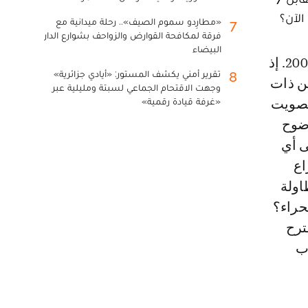
الآن؟
«مطارِدو سموم الصيف».. رحلة ميدانية مع
7
فرقة لمكافحة القوارض والزواحف بشوارع الدار
البيضاء
تقرير أمني يكشف المستور: «أيادي جزائرية»
8
ن ذات
وجهت الاقتحام الجماعي لسبتة ومليلية عبر
«غرفة قيادة رقمية»
تصويت
 بوضوح
 الإشارة إلى أي
زاع
 على الطاولة
حراء؟
علما بالمقترح
المغرب