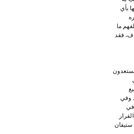
ا بأي
ره
فهم ما
اف، فقد
 مستعدون
يع
. وفي
 في
لقرار
ا خرجة ستيفان