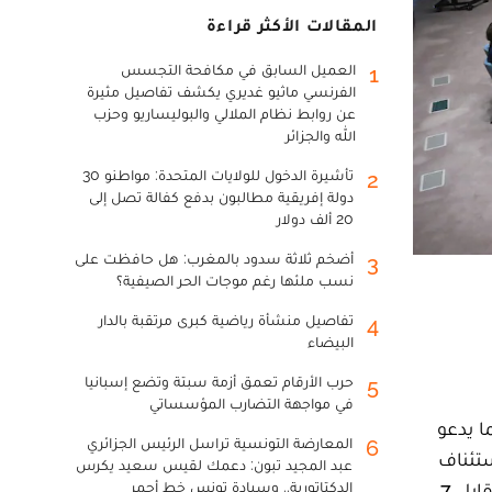
المقالات الأكثر قراءة
العميل السابق في مكافحة التجسس
1
الفرنسي ماثيو غديري يكشف تفاصيل مثيرة
عن روابط نظام الملالي والبوليساريو وحزب
الله والجزائر
تأشيرة الدخول للولايات المتحدة: مواطنو 30
2
دولة إفريقية مطالبون بدفع كفالة تصل إلى
20 ألف دولار
أضخم ثلاثة سدود بالمغرب: هل حافظت على
3
نسب ملئها رغم موجات الحر الصيفية؟
تفاصيل منشأة رياضية كبرى مرتقبة بالدار
4
البيضاء
حرب الأرقام تعمق أزمة سبتة وتضع إسبانيا
5
في مواجهة التضارب المؤسساتي
س الأمن بشكل كلي القرارات الصادرة قبل عام 2007. وبينما يدعو
المعارضة التونسية تراسل الرئيس الجزائري
6
ستئناف
عبد المجيد تبون: دعمك لقيس سعيد يكرس
مسلسل الموائد المستديرة. إن الجزائر، العضو غير الدائم بمجلس الأمن والتي ذكرت خمس مرات في مسودة القرار، مقابل 7
الدكتاتورية.. وسيادة تونس خط أحمر