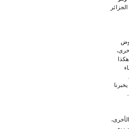
لجزائر
اوض
خرى،
هكذا
لال لقاء
يخبرنا
لأخرى،
ب به