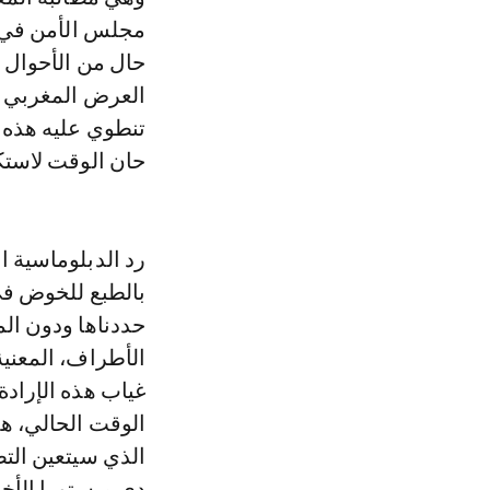
مجلس الأمن في الص
حال من الأحوال ف
العرض المغربي ي
تنطوي عليه هذه 
حان الوقت لاست
رد الدبلوماسية ا
بالطبع للخوض في
حددناها ودون ال
الأطراف، المعني
غياب هذه الإرادة،
الوقت الحالي، ه
دي ميستورا الأخي