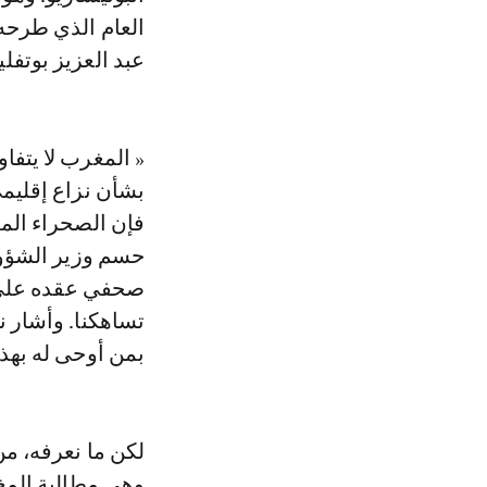
العام الذي طرحه
عبد العزيز بوتفل
« المغرب لا يتفا
بشأن نزاع إقليمي
فإن الصحراء المغ
صحفي عقده على 
تساهكنا. وأشار ن
بمن أوحى له بهذه
لكن ما نعرفه، م
وهي مطالبة المغ