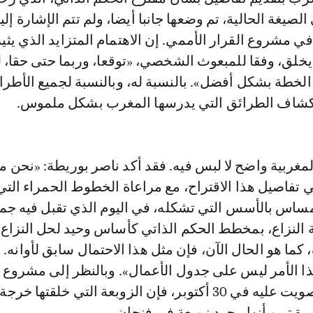
يغة الحالية، تم وضعها جانبا أيضا، ولم تتم الإشارة إليه
ي مشروع القرار الأممي. إن الاهتمام المتزايد الذي يثي
خلق، وفقا للمبعوث الشخصي، «توقعا، وربما حتى حقا، ل
الخطة بشكل أفضل». بالنسبة له، وبالنسبة لجميع الأطر
كشاف الطرائق التي يدرسها المغرب بشكل ملموس.
لمغربية واضح لا لبس فيه. فقد أكد ناصر بوريطة: «نحن
 تفاصيل هذا الاقتراح، مع مراعاة الخطوط الحمراء التي
مساس بالأسس التي تشكله، في اليوم الذي تقبل فيه جم
ة النزاع، بمخطط الحكم الذاتي كأساس وحيد لحل النزاع
 كما هو الحال الآن، فإن مثل هذا الاحتمال سابق لأوانه.
ذا الأمر ليس على جدول الأعمال». وبالنظر إلى مشروع ا
الذي سيتعين التصويت عليه في 30 أكتوبر، فإن الزوبعة التي خلقته
رة تبين أنها مجرد زوبعة في فنجان.