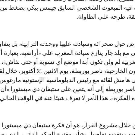
 فيه المبعوث الشخصي السابق جيمس بيكر، بضغط من ا
يقة، طرحه على الطاولة.
وض حول صحرائه وسيادته عليها ووحدته الترابية، بل يتف
 مع بلد جار ينازع سيادة المغرب على «أراضيه. بعبارة أ
ربية لم ولن تكون أبدا موضع أي تسوية أو حتى نقاش»، 
حسم وزير الشؤون الخارجية، ناصر بوريطة، يوم الاثنين 21 أكتوبر، خ
هامش لقائه مع رئيس الدبلوماسية الإستونية مارغوس
اصر بوريطة إلى أنه يتعين على ستيفان دي ميستورا «أن 
 الفكرة». هذا الأمر لا نعرف شيئا عنه في الوقت الحالي.
ن خلال مشروع القرار، هو أن فكرة ستيفان دي ميستورا ا
رب بتقديم تفاصيل بشأن مقترح الحكم الذاتي، الذي رح