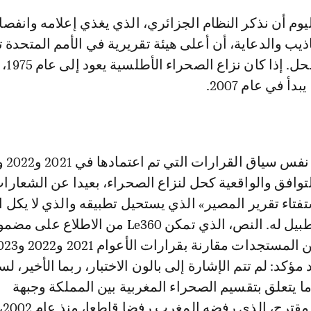
يوم أن نذكر النظام الجزائري، الذي يغذي إعلامه وانفصا
كاذيب والدعاية، أن أعلى هيئة تقريرية في الأمم المتحدة 
النزاع عن زمن الح
أ في عام 2007.
توافق والواقعية كحل لنزاع الصحراء، بعيدا عن الشعارا
فتاء تقرير المصير» الذي يستحيل تطبيقه والذي لا يكل ا
الجزائري من التطبيل له. النص، الذي تمكن Le360 من الاطلاع ع
كد: لم تتم الإشارة إلى بالون الاختبار، ربما الأخير، لس
 يتعلق بتقسيم الصحراء المغربية بين المملكة وجبهة
البوليس