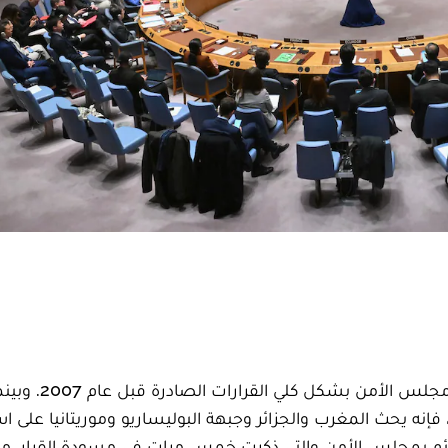
في مشروع قراره رقم 2024 بشأن الصحراء، يستبعد مجل
، فإنه يحث المغرب والجزائر وجبهة البوليساريو وموريتانيا على ا