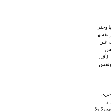
ا وحتى
 نفسها -
 غير
لس
الأقل
7 مرات للمغرب ونفس
أخرى
ار
المقبل أنه يتم «الترحيب بالزخم الذي أحدثته المائدة المستديرة الأولى يومي 5 و6