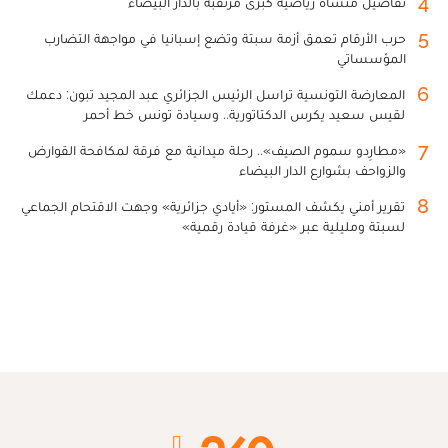
4
تفاصيل منشأة رياضية كبرى مرتقبة بالدار البيضاء
5
حرب الأرقام تعمق أزمة سبتة وتضع إسبانيا في مواجهة التضارب
المؤسساتي
6
المعارضة التونسية تراسل الرئيس الجزائري عبد المجيد تبون: دعمك
لقيس سعيد يكرس الدكتاتورية.. وسيادة تونس خط أحمر
7
«مطارِدو سموم الصيف».. رحلة ميدانية مع فرقة لمكافحة القوارض
والزواحف بشوارع الدار البيضاء
8
تقرير أمني يكشف المستور: «أيادي جزائرية» وجهت الاقتحام الجماعي
لسبتة ومليلية عبر «غرفة قيادة رقمية»