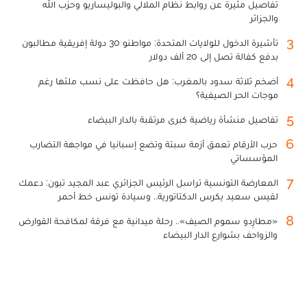
تفاصيل مثيرة عن روابط نظام الملالي والبوليساريو وحزب الله
والجزائر
3
تأشيرة الدخول للولايات المتحدة: مواطنو 30 دولة إفريقية مطالبون
بدفع كفالة تصل إلى 20 ألف دولار
4
أضخم ثلاثة سدود بالمغرب: هل حافظت على نسب ملئها رغم
موجات الحر الصيفية؟
5
تفاصيل منشأة رياضية كبرى مرتقبة بالدار البيضاء
6
حرب الأرقام تعمق أزمة سبتة وتضع إسبانيا في مواجهة التضارب
المؤسساتي
7
المعارضة التونسية تراسل الرئيس الجزائري عبد المجيد تبون: دعمك
لقيس سعيد يكرس الدكتاتورية.. وسيادة تونس خط أحمر
8
«مطارِدو سموم الصيف».. رحلة ميدانية مع فرقة لمكافحة القوارض
والزواحف بشوارع الدار البيضاء