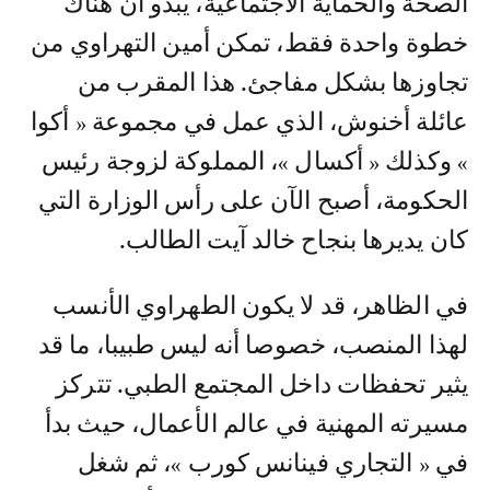
الصحة والحماية الاجتماعية، يبدو أن هناك
خطوة واحدة فقط، تمكن أمين التهراوي من
تجاوزها بشكل مفاجئ. هذا المقرب من
عائلة أخنوش، الذي عمل في مجموعة « أكوا
» وكذلك « أكسال »، المملوكة لزوجة رئيس
الحكومة، أصبح الآن على رأس الوزارة التي
كان يديرها بنجاح خالد آيت الطالب.
في الظاهر، قد لا يكون الطهراوي الأنسب
لهذا المنصب، خصوصا أنه ليس طبيبا، ما قد
يثير تحفظات داخل المجتمع الطبي. تتركز
مسيرته المهنية في عالم الأعمال، حيث بدأ
في « التجاري فينانس كورب »، ثم شغل