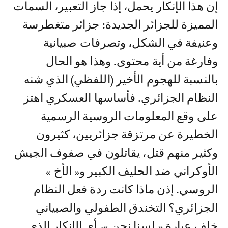
إن هذا الإنكار يحمل، إذا جاز التعبير، السمات
المميزة للجزائر الجديدة: جزائر متغطرسة
وعنيفة في الشكل، وتصرفات صبيانية
وفارغة من أية محتوى. وهذا هو الحال
بالنسبة للهجوم الأخير (اللفظي) الذي شنه
النظام الجزائري. فأساسها العسكري اهتز
على وقع المعلومات الروسية الرسمية
الخطيرة عن مرتزقة جزائريين، كثيرون
وكثير منهم قتل، يقاتلون في صفوف الجيش
الأوكراني ضد الحليف الكبير و« الأخ »
الروسي. إذن ماذا كانت ردة فعل النظام
الجزائري؟ التخندق الطفولي والصبياني
خلف عبارة « لسنا نحن »، أي الإنكار الذي