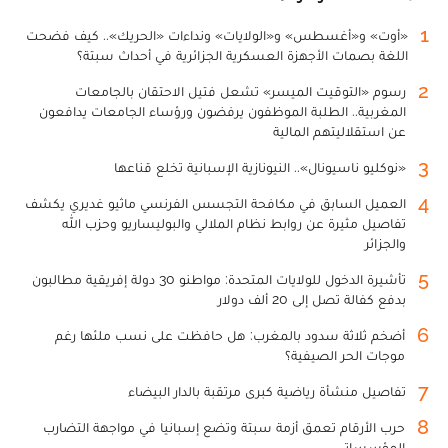
1
«أوت» و«أغسطس» و«الولايات» ونداءات «الحريك».. كيف فضحت
اللغة بصمات الأجهزة العسكرية الجزائرية في أحداث سبتة؟
2
رسوم «التوقيت الميسر» تشعل فتيل الاحتقان بالجامعات
المغربية.. الطلبة الموظفون يرفضون ورؤساء الجامعات يدافعون
عن استقلاليتهم المالية
3
«نوكليو ناسيونال».. النيونازية الإسبانية تخلع قناعها
4
العميل السابق في مكافحة التجسس الفرنسي ماثيو غديري يكشف
تفاصيل مثيرة عن روابط نظام الملالي والبوليساريو وحزب الله
والجزائر
5
تأشيرة الدخول للولايات المتحدة: مواطنو 30 دولة إفريقية مطالبون
بدفع كفالة تصل إلى 20 ألف دولار
6
أضخم ثلاثة سدود بالمغرب: هل حافظت على نسب ملئها رغم
موجات الحر الصيفية؟
7
تفاصيل منشأة رياضية كبرى مرتقبة بالدار البيضاء
8
حرب الأرقام تعمق أزمة سبتة وتضع إسبانيا في مواجهة التضارب
المؤسساتي