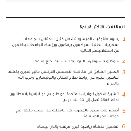
المقالات الأكثر قراءة
1
رسوم «التوقيت الميسر» تشعل فتيل الاحتقان بالجامعات
المغربية.. الطلبة الموظفون يرفضون ورؤساء الجامعات يدافعون
عن استقلاليتهم المالية
2
«نوكليو ناسيونال».. النيونازية الإسبانية تخلع قناعها
3
العميل السابق في مكافحة التجسس الفرنسي ماثيو غديري يكشف
تفاصيل مثيرة عن روابط نظام الملالي والبوليساريو وحزب الله
والجزائر
4
تأشيرة الدخول للولايات المتحدة: مواطنو 30 دولة إفريقية مطالبون
بدفع كفالة تصل إلى 20 ألف دولار
5
أضخم ثلاثة سدود بالمغرب: هل حافظت على نسب ملئها رغم
موجات الحر الصيفية؟
6
تفاصيل منشأة رياضية كبرى مرتقبة بالدار البيضاء