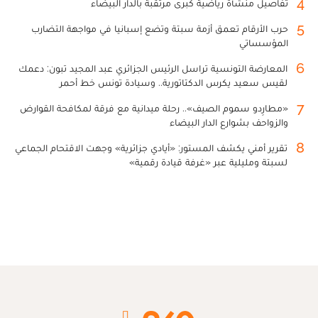
4
تفاصيل منشأة رياضية كبرى مرتقبة بالدار البيضاء
5
حرب الأرقام تعمق أزمة سبتة وتضع إسبانيا في مواجهة التضارب
المؤسساتي
6
المعارضة التونسية تراسل الرئيس الجزائري عبد المجيد تبون: دعمك
لقيس سعيد يكرس الدكتاتورية.. وسيادة تونس خط أحمر
7
«مطارِدو سموم الصيف».. رحلة ميدانية مع فرقة لمكافحة القوارض
والزواحف بشوارع الدار البيضاء
8
تقرير أمني يكشف المستور: «أيادي جزائرية» وجهت الاقتحام الجماعي
لسبتة ومليلية عبر «غرفة قيادة رقمية»