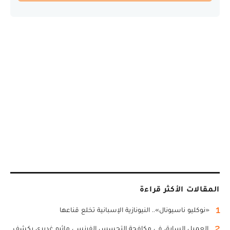
المقالات الأكثر قراءة
1
«نوكليو ناسيونال».. النيونازية الإسبانية تخلع قناعها
2
العميل السابق في مكافحة التجسس الفرنسي ماثيو غديري يكشف