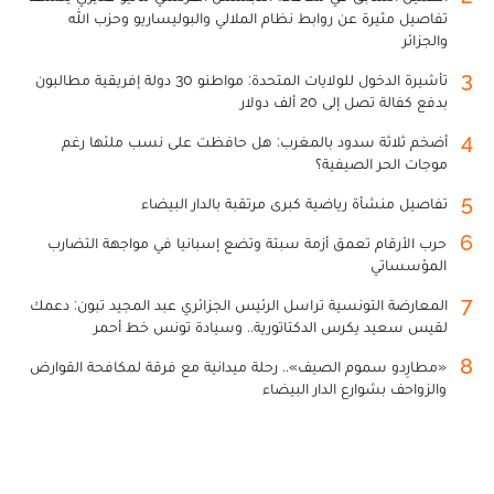
تفاصيل مثيرة عن روابط نظام الملالي والبوليساريو وحزب الله
والجزائر
3
تأشيرة الدخول للولايات المتحدة: مواطنو 30 دولة إفريقية مطالبون
بدفع كفالة تصل إلى 20 ألف دولار
4
أضخم ثلاثة سدود بالمغرب: هل حافظت على نسب ملئها رغم
موجات الحر الصيفية؟
5
تفاصيل منشأة رياضية كبرى مرتقبة بالدار البيضاء
6
حرب الأرقام تعمق أزمة سبتة وتضع إسبانيا في مواجهة التضارب
المؤسساتي
7
المعارضة التونسية تراسل الرئيس الجزائري عبد المجيد تبون: دعمك
لقيس سعيد يكرس الدكتاتورية.. وسيادة تونس خط أحمر
8
«مطارِدو سموم الصيف».. رحلة ميدانية مع فرقة لمكافحة القوارض
والزواحف بشوارع الدار البيضاء