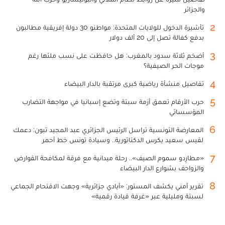
والجزائر
2
تأشيرة الدخول للولايات المتحدة: مواطنو 30 دولة إفريقية مطالبون
بدفع كفالة تصل إلى 20 ألف دولار
3
أضخم ثلاثة سدود بالمغرب: هل حافظت على نسب ملئها رغم
موجات الحر الصيفية؟
4
تفاصيل منشأة رياضية كبرى مرتقبة بالدار البيضاء
5
حرب الأرقام تعمق أزمة سبتة وتضع إسبانيا في مواجهة التضارب
المؤسساتي
6
المعارضة التونسية تراسل الرئيس الجزائري عبد المجيد تبون: دعمك
لقيس سعيد يكرس الدكتاتورية.. وسيادة تونس خط أحمر
7
«مطارِدو سموم الصيف».. رحلة ميدانية مع فرقة لمكافحة القوارض
والزواحف بشوارع الدار البيضاء
8
تقرير أمني يكشف المستور: «أيادي جزائرية» وجهت الاقتحام الجماعي
لسبتة ومليلية عبر «غرفة قيادة رقمية»