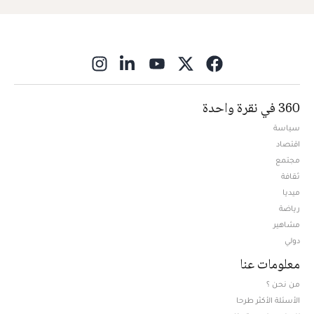
ns in new window
360 في نقرة واحدة
سياسة
اقتصاد
مجتمع
ثقافة
ميديا
Opens in new window
رياضة
مشاهير
دولي
معلومات عنا
من نحن ؟
الأسئلة الأكثر طرحا