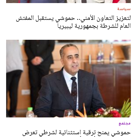
سياسة
لتعزيز التعاون الأمني.. حموشي يستقبل المفتش
العام للشرطة بجمهورية ليبيريا
مجتمع
حموشي يمنح ترقية استثنائية لشرطي تعرض