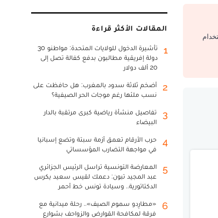
المقالات الأكثر قراءة
تخدام
تأشيرة الدخول للولايات المتحدة: مواطنو 30
1
دولة إفريقية مطالبون بدفع كفالة تصل إلى
20 ألف دولار
أضخم ثلاثة سدود بالمغرب: هل حافظت على
2
نسب ملئها رغم موجات الحر الصيفية؟
تفاصيل منشأة رياضية كبرى مرتقبة بالدار
3
البيضاء
حرب الأرقام تعمق أزمة سبتة وتضع إسبانيا
4
في مواجهة التضارب المؤسساتي
المعارضة التونسية تراسل الرئيس الجزائري
5
عبد المجيد تبون: دعمك لقيس سعيد يكرس
الدكتاتورية.. وسيادة تونس خط أحمر
«مطارِدو سموم الصيف».. رحلة ميدانية مع
6
فرقة لمكافحة القوارض والزواحف بشوارع