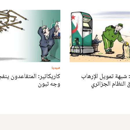
ميديا
: شبهة تمويل الإرهاب
كاريكاتير: المتقاعدون ينف
النظام الجزائري
وجه تبون