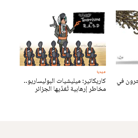
ميديا
جرون في
كاريكاتير: ميليشيات البوليساريو..
مخاطر إرهابية تُغذّيها الجزائر