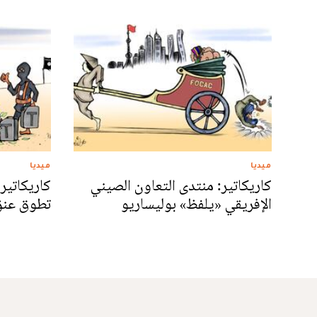
ميديا
ميديا
كاريكاتير: منتدى التعاون الصيني
كاريكاتير
الإفريقي «يلفظ» بوليساريو
تطوق عنق 