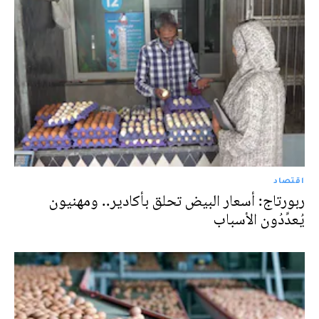
اقتصاد
ربورتاج: أسعار البيض تحلق بأكادير.. ومهنيون
يُعدِّدُون الأسباب