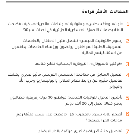
المقالات الأكثر قراءة
1
«أوت» و«أغسطس» و«الولايات» ونداءات «الحريك».. كيف فضحت
اللغة بصمات الأجهزة العسكرية الجزائرية في أحداث سبتة؟
2
رسوم «التوقيت الميسر» تشعل فتيل الاحتقان بالجامعات
المغربية.. الطلبة الموظفون يرفضون ورؤساء الجامعات يدافعون
عن استقلاليتهم المالية
3
«نوكليو ناسيونال».. النيونازية الإسبانية تخلع قناعها
4
العميل السابق في مكافحة التجسس الفرنسي ماثيو غديري يكشف
تفاصيل مثيرة عن روابط نظام الملالي والبوليساريو وحزب الله
والجزائر
5
تأشيرة الدخول للولايات المتحدة: مواطنو 30 دولة إفريقية مطالبون
بدفع كفالة تصل إلى 20 ألف دولار
6
أضخم ثلاثة سدود بالمغرب: هل حافظت على نسب ملئها رغم
موجات الحر الصيفية؟
7
تفاصيل منشأة رياضية كبرى مرتقبة بالدار البيضاء