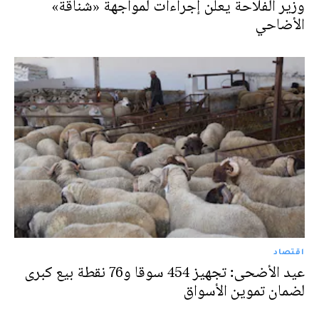
وزير الفلاحة يعلن إجراءات لمواجهة «شناقة»
الأضاحي
اقتصاد
عيد الأضحى: تجهيز 454 سوقا و76 نقطة بيع كبرى
لضمان تموين الأسواق