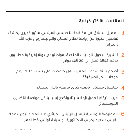
المقالات الأكثر قراءة
1
العميل السابق في مكافحة التجسس الفرنسي ماثيو غديري يكشف
تفاصيل مثيرة عن روابط نظام الملالي والبوليساريو وحزب الله
والجزائر
2
تأشيرة الدخول للولايات المتحدة: مواطنو 30 دولة إفريقية مطالبون
بدفع كفالة تصل إلى 20 ألف دولار
3
أضخم ثلاثة سدود بالمغرب: هل حافظت على نسب ملئها رغم
موجات الحر الصيفية؟
4
تفاصيل منشأة رياضية كبرى مرتقبة بالدار البيضاء
5
حرب الأرقام تعمق أزمة سبتة وتضع إسبانيا في مواجهة التضارب
المؤسساتي
6
المعارضة التونسية تراسل الرئيس الجزائري عبد المجيد تبون: دعمك
لقيس سعيد يكرس الدكتاتورية.. وسيادة تونس خط أحمر
7
«مطارِدو سموم الصيف».. رحلة ميدانية مع فرقة لمكافحة القوارض