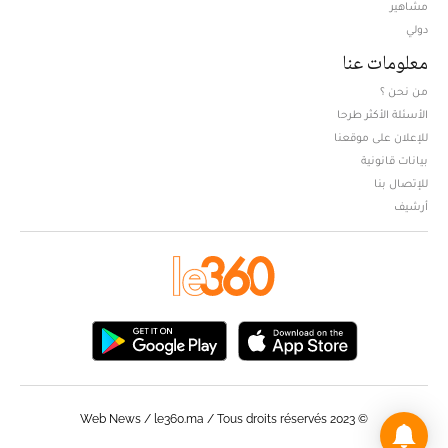
مشاهير
دولي
معلومات عنا
من نحن ؟
الأسئلة الأكثر طرحا
للإعلان على موقعنا
بيانات قانونية
للإتصال بنا
أرشيف
© Web News / le360.ma / Tous droits réservés 2023