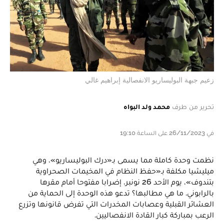
زعيم جبهة البوليساريو الانفصالية إبراهيم غالي
تحرير من طرف
محمد ولد البواه
في 26/11/2023 على الساعة 19:10
نظمت وحدة كاملة مما يسمى بـ«درك البوليساريو»، وهي
ميليشيا مكلفة بـ«حفظ النظام في المخيمات الصحراوية
بتندوف»، يوم الأحد 26 نونبر، إضرابا مفتوحا أمام مقرها
بالرابوني. ما هي مطالبها؟ تدعو هذه الوحدة إلى الحماية من
العشائر القبلية وعصابات المخدرات التي تفرض قانونها وتزرع
الرعب بمباركة كبار القادة الانفصاليين.