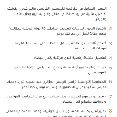
1
العميل السابق في مكافحة التجسس الفرنسي ماثيو غديري يكشف
تفاصيل مثيرة عن روابط نظام الملالي والبوليساريو وحزب الله
والجزائر
2
تأشيرة الدخول للولايات المتحدة: مواطنو 30 دولة إفريقية مطالبون
بدفع كفالة تصل إلى 20 ألف دولار
3
أضخم ثلاثة سدود بالمغرب: هل حافظت على نسب ملئها رغم
موجات الحر الصيفية؟
4
تفاصيل منشأة رياضية كبرى مرتقبة بالدار البيضاء
5
حرب الأرقام تعمق أزمة سبتة وتضع إسبانيا في مواجهة التضارب
المؤسساتي
6
المعارضة التونسية تراسل الرئيس الجزائري عبد المجيد تبون: دعمك
لقيس سعيد يكرس الدكتاتورية.. وسيادة تونس خط أحمر
7
«مطارِدو سموم الصيف».. رحلة ميدانية مع فرقة لمكافحة القوارض
والزواحف بشوارع الدار البيضاء
8
تقرير أمني يكشف المستور: «أيادي جزائرية» وجهت الاقتحام الجماعي
لسبتة ومليلية عبر «غرفة قيادة رقمية»