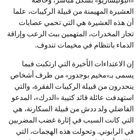
«البوليساريو» بشكل مباشر، وخاصة
العشيرة المهيمنة من قبيلة الركيبات، علما
أن هذه العشيرة هي التي تحمي عصابات
تجار المخدرات، المتهمين ببث الرعب وإراقة
الدماء بانتظام في مخيمات تندوف.
إن الاعتداءات الأخيرة التي ارتكبت فيما
يسمى بـ«مخيم بوجدور» من طرف أشخاص
ينحدرون من قبيلة الركيبات الفقرة، والتي
استهدفت عائلة قائد كتيبة «الدرك»، المدعو
الفاضلي ولد ددش من قبيلة السكارنة، هي
التي كانت السبب في إثارة غضب المضربين
في الرابوني. وتحولت هذه الهجمات، التي