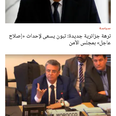
سياسة
ترهة جزائرية جديدة: تبون يسعى لإحداث «إصلاح
عاجل» بمجلس الأمن