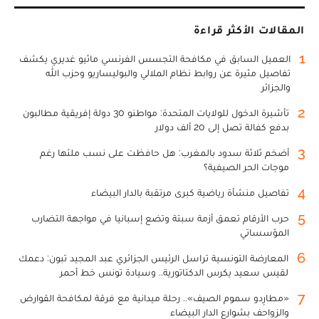
المقالات الأكثر قراءة
1
العميل السابق في مكافحة التجسس الفرنسي ماثيو غديري يكشف
تفاصيل مثيرة عن روابط نظام الملالي والبوليساريو وحزب الله
والجزائر
2
تأشيرة الدخول للولايات المتحدة: مواطنو 30 دولة إفريقية مطالبون
بدفع كفالة تصل إلى 20 ألف دولار
3
أضخم ثلاثة سدود بالمغرب: هل حافظت على نسب ملئها رغم
موجات الحر الصيفية؟
4
تفاصيل منشأة رياضية كبرى مرتقبة بالدار البيضاء
5
حرب الأرقام تعمق أزمة سبتة وتضع إسبانيا في مواجهة التضارب
المؤسساتي
6
المعارضة التونسية تراسل الرئيس الجزائري عبد المجيد تبون: دعمك
لقيس سعيد يكرس الدكتاتورية.. وسيادة تونس خط أحمر
7
«مطارِدو سموم الصيف».. رحلة ميدانية مع فرقة لمكافحة القوارض
والزواحف بشوارع الدار البيضاء