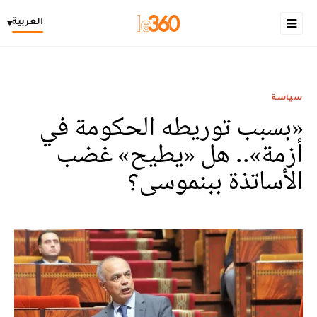
العربية
▾
سياسة
«بسبب توريطه الحكومة في
أزمة».. هل «يطيح» غضب
الأساتذة ببنموسى؟