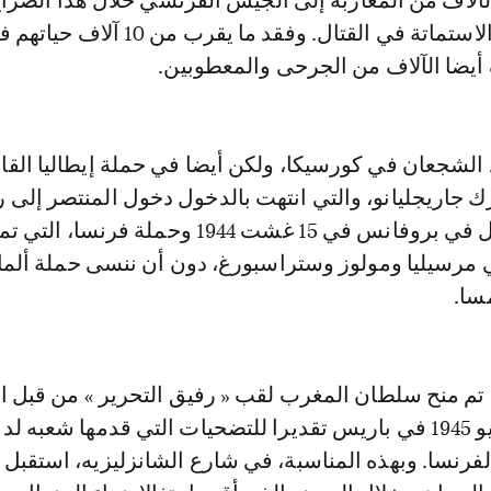
لاف من المغاربة إلى الجيش الفرنسي خلال هذا الصر
عنهم الشجاعة والاستماتة في القتال. وفقد ما يقرب من
 أيضا الآلاف من الجرحى والمعطوبين.
د الشجعان في كورسيكا، ولكن أيضا في حملة إيطاليا القا
رك جاريجليانو، والتي انتهت بالدخول دخول المنتصر إلى ر
1944، وفي الإنزال في بروفانس في 15 غشت 1944 وحملة فرنسا،
 مرسيليا ومولوز وستراسبورغ، دون أن ننسى حملة ألمان
 تم منح سلطان المغرب لقب « رفيق التحرير » من قبل ا
ديغول في 18 يونيو 1945 في باريس تقديرا للتضحيات التي قدمها شعبه ل
فرنسا. وبهذه المناسبة، في شارع الشانزليزيه، استقبل ا