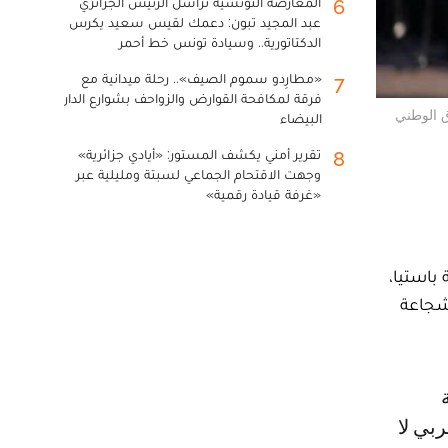
المعارضة التونسية تراسل الرئيس الجزائري
6
عبد المجيد تبون: دعمك لقيس سعيد يكرس
الدكتاتورية.. وسيادة تونس خط أحمر
«مطارِدو سموم الصيف».. رحلة ميدانية مع
7
فرقة لمكافحة القوارض والزواحف بشوارع الدار
ن وسام الاستحقاق الوطني
البيضاء
تقرير أمني يكشف المستور: «أيادي جزائرية»
8
وجهت الاقتحام الجماعي لسبتة ومليلية عبر
«غرفة قيادة رقمية»
ي أقيم أمس الخميس 28 شتنبر بمدينة باستيا،
 شجاعة
بي لا