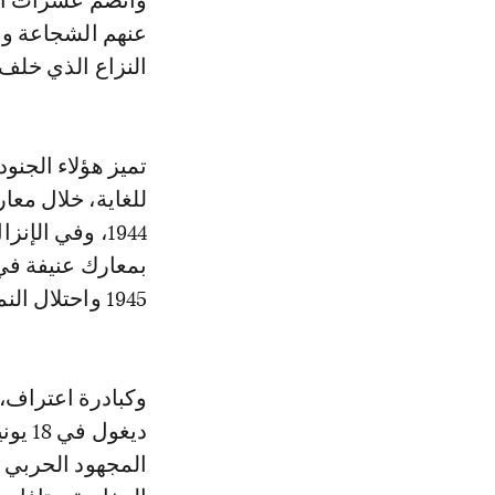
وانضم عشرات الآ
النزاع الذي خلف
تميز هؤلاء الجنو
للغاية، خلال معا
بمعارك عنيفة في
1945 واحتلال النمسا.
وكبادرة اعتراف،
المجهود الحربي ل