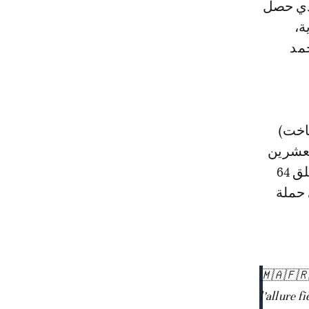
العمر 100 و4 سنوات، والذي حصل
ة،
حمد
اخت)
193، وهو في سن العشرين
من عمره. التحق بالفيلق الأول للرماة المغاربة، ثم انضم بعد ذلك إلى الفيلق 64
وبر 1943. وشارك في حملة
🇲🇦🇫🇷 
l’allure f