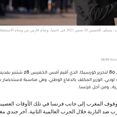
آخر جندي مغربي لا يزال على قيد الحياة، صلاح بن الحاج، 104 سنوات، يتسلم، الخميس 28 شتنبر 2023 في باستيا، وسام فارس م
حظي المغرب بالتكريم خلال حفل إحياء الذكرى 80 لتحرير كورسيكا، الذ
لوديي، الوزير المكلف بالدفاع الوطني. وهي مناسبة لاستحضار
ية.. ومن أجل فرنسا.
ب ضد النازية خلال الحرب العالمية الثانية. آخر جندي مغر