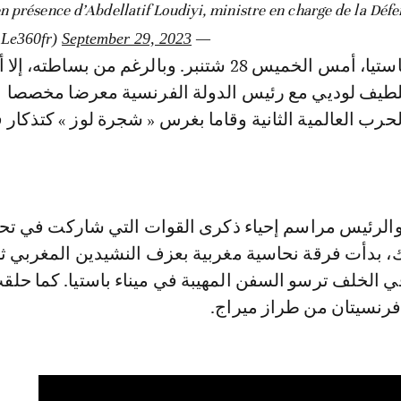
n présence d’Abdellatif Loudiyi, ministre en charge de la Dé
September 29, 2023
— Le360 (@Le360fr)
أقيم الحفل في باستيا، أمس الخميس 28 شتنبر. وبالرغم من بساطته،
اللطيف لوديي مع رئيس الدولة الفرنسية معرضا مخصصا
حرب العالمية الثانية وقاما بغرس « شجرة لوز » كتذكار 
والرئيس مراسم إحياء ذكرى القوات التي شاركت في تح
ك، بدأت فرقة نحاسية مغربية بعزف النشيدين المغربي ث
ي الخلف ترسو السفن المهيبة في ميناء باستيا. كما حل
فرنسيتان من طراز ميراج.