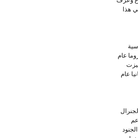
اع وعرف
 10 آلاف حياتهم في هذا
سية
وما عام
 التي تميزت
يا عام
لجنرال
دعم
لجنود