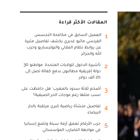
المقالات الأكثر قراءة
العميل السابق في مكافحة التجسس
1
الفرنسي ماثيو غديري يكشف تفاصيل مثيرة
عن روابط نظام الملالي والبوليساريو وحزب
الله والجزائر
تأشيرة الدخول للولايات المتحدة: مواطنو 30
2
دولة إفريقية مطالبون بدفع كفالة تصل إلى
20 ألف دولار
أضخم ثلاثة سدود بالمغرب: هل حافظت على
3
نسب ملئها رغم موجات الحر الصيفية؟
تفاصيل منشأة رياضية كبرى مرتقبة بالدار
4
البيضاء
حرب الأرقام تعمق أزمة سبتة وتضع إسبانيا
5
في مواجهة التضارب المؤسساتي