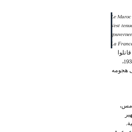
Le Maroc 
s'est tenu
gouvernem
فة إلى 40 ألف جندي قاتلوا
إلى جانب فرنسا خلال الحرب العالمية الأولى. بدأ كل شيء يوم 3 شتنبر 1939،
ى هجومه
امس،
ير
ية.