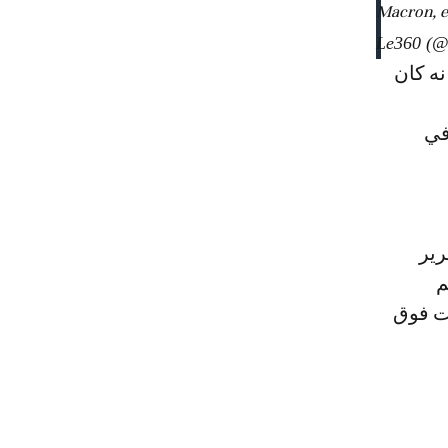
Macron, e
 إلا أنه كان
في
رير
م
قت فوق