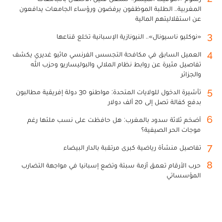
المغربية.. الطلبة الموظفون يرفضون ورؤساء الجامعات يدافعون
عن استقلاليتهم المالية
3
«نوكليو ناسيونال».. النيونازية الإسبانية تخلع قناعها
4
العميل السابق في مكافحة التجسس الفرنسي ماثيو غديري يكشف
تفاصيل مثيرة عن روابط نظام الملالي والبوليساريو وحزب الله
والجزائر
5
تأشيرة الدخول للولايات المتحدة: مواطنو 30 دولة إفريقية مطالبون
بدفع كفالة تصل إلى 20 ألف دولار
6
أضخم ثلاثة سدود بالمغرب: هل حافظت على نسب ملئها رغم
موجات الحر الصيفية؟
7
تفاصيل منشأة رياضية كبرى مرتقبة بالدار البيضاء
8
حرب الأرقام تعمق أزمة سبتة وتضع إسبانيا في مواجهة التضارب
المؤسساتي