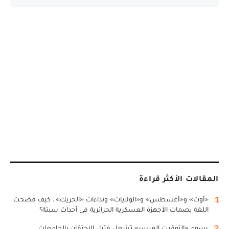
المقالات الأكثر قراءة
1
«أوت» و«أغسطس» و«الولايات» ونداءات «الحريك».. كيف فضحت
اللغة بصمات الأجهزة العسكرية الجزائرية في أحداث سبتة؟
2
رسوم «التوقيت الميسر» تشعل فتيل الاحتقان بالجامعات