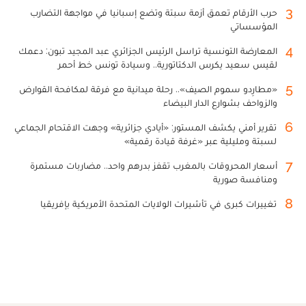
3
حرب الأرقام تعمق أزمة سبتة وتضع إسبانيا في مواجهة التضارب
المؤسساتي
4
المعارضة التونسية تراسل الرئيس الجزائري عبد المجيد تبون: دعمك
لقيس سعيد يكرس الدكتاتورية.. وسيادة تونس خط أحمر
5
«مطارِدو سموم الصيف».. رحلة ميدانية مع فرقة لمكافحة القوارض
والزواحف بشوارع الدار البيضاء
6
تقرير أمني يكشف المستور: «أيادي جزائرية» وجهت الاقتحام الجماعي
لسبتة ومليلية عبر «غرفة قيادة رقمية»
7
أسعار المحروقات بالمغرب تقفز بدرهم واحد.. مضاربات مستمرة
ومنافسة صورية
8
تغييرات كبرى في تأشيرات الولايات المتحدة الأمريكية بإفريقيا