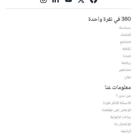
360 في نقرة واحدة
سياسة
اقتصاد
مجتمع
ثقافة
ميديا
Opens in new window
رياضة
مشاهير
دولي
معلومات عنا
من نحن ؟
الأسئلة الأكثر طرحا
للإعلان على موقعنا
بيانات قانونية
للإتصال بنا
أرشيف